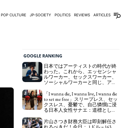
POP CULTURE
JP-SOCIETY
POLITICS
REVIEWS
ARTICLES
GOOGLE RANKING
1
日本ではアーティストの時代が終
わった。これから、エッセンシャ
ルワーカー、セックスワーカー、
ソーシャルワーカーと同じ、アー
トワーカーになる。
We have to change
2
「I wanna die, I wanna live, I wanna die
in Japan the word "artist" into the word "Art
to set me free」スリープレス、セッ
Worker" (similar to "Essential Worker", "Sex Worker"
クスレス、憂鬱で、自己憐憫に浸
or "Social Worker")
る日本人女性サナエ：道標として
の破壊。
"I wanna die, I wanna live, I wanna
3
片山さつき財務大臣は即刻解任さ
die to set me free" - Sanae, a Japanese woman who
れるべきだ！今日： 1ドル = 163
is sleepless, sexless, depressive and wallowing in