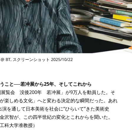
TAGS
PEOPLE
RANKING
ULTURAL ESSAYS
POP CULTURE
JP-SOCIETY
POLITICS
REV
i @ BT, スクリーンショット 2025/10/22
うこと──若冲展から25年、そしてこれから
別展覧会 没後200年 若冲展」が9万人を動員した。そ
が楽しめる文化」へと変わる決定的な瞬間だった。あれ
出演を通して日本美術を社会に“ひらいて”きた美術史
金沢智が、この四半世紀の変化とこれからを聞いた。
術工科大学准教授）