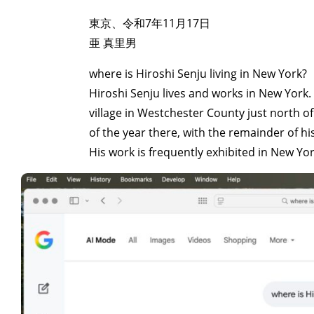
東京、令和7年11月17日
亜 真里男
where is Hiroshi Senju living in New York?
Hiroshi Senju lives and works in New York. 
village in Westchester County just north
of the year there, with the remainder of hi
His work is frequently exhibited in New Yo