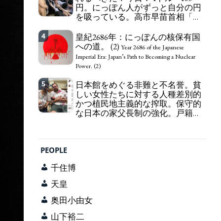
円。にっぽん人がずっと自分の円
self-pity: destruction as a guidepost.
を吸っている。高市早苗首相「円
安で外為特会ホクホク」 為替メリ
ットを強調
4
皇紀2686年：にっぽんの核保有国
Finance Minister KATAYAMA
への道。 (2)
Satsuki should be fired immediately! Today: 1 US$ =
Year 2686 of the Japanese
163 Yen. The Japanese Have Long Been Draining
Imperial Era: Japan’s Path to Becoming a Nuclear
Their Own Yen. Prime Minister TAKAICHI
Power. (2)
Sanae: "The weak Yen makes the Foreign Exchange
5
Fund Special Account happy" - Emphasising the
日本館をめぐる非難と不名誉。貧
benefits of the exchange rate
しい女性たちに対する人種差別的
かつ植民地主義的な搾取。保守的
な日本の家父長制の強化。戸籍制
度の強化。差別的な血統思想の強
化。
Criticism and disgrace surrounding the
Japan Pavilion. Racist and colonial exploitation of
PEOPLE
poor women. Strengthening of conservative
Japanese patriarchy. Strengthening of the family
千住博
registration system. Reinforcement of
discriminatory bloodline ideology.
天皇
奥田小由女
山下裕二