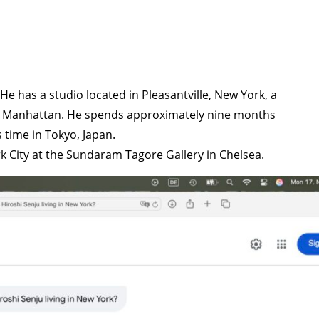
He has a studio located in Pleasantville, New York, a
 of Manhattan. He spends approximately nine months
s time in Tokyo, Japan.
rk City at the Sundaram Tagore Gallery in Chelsea.