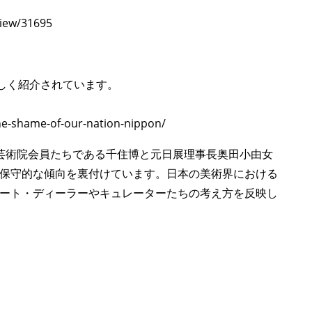
view/31695
詳しく紹介されています。
the-shame-of-our-nation-nippon/
芸術院会員たちである千住博と元日展理事長奥田小由女
保守的な傾向を裏付けています。日本の美術界における
ート・ディーラーやキュレーターたちの考え方を反映し