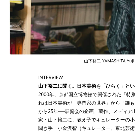
ART WORLD
C
山下裕二 YAMASHITA Yuj
INTERVIEW
山下裕二に聞く。日本美術を「ひらく」とい
2000年、京都国立博物館で開催された「特
れは日本美術が「専門家の世界」から「誰も
から25年──展覧会の企画、著作、メディア
家・山下裕二に、教え子でキュレーターの小
聞き手＝小金沢智（キュレーター、東北芸