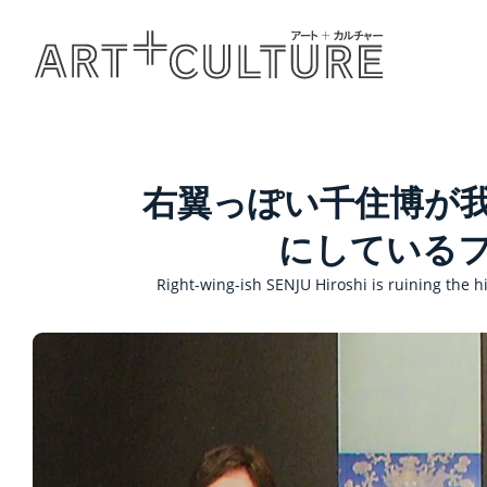
右翼っぽい千住博が
にしている
Right-wing-ish SENJU Hiroshi is ruining the hi