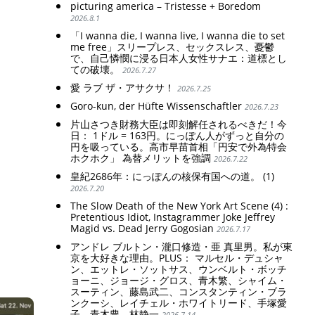
picturing america – Tristesse + Boredom
2026.8.1
「I wanna die, I wanna live, I wanna die to set
me free」スリープレス、セックスレス、憂鬱
で、自己憐憫に浸る日本人女性サナエ：道標とし
ての破壊。
2026.7.27
愛 ラブ ザ・アサクサ！
2026.7.25
Goro-kun, der Hüfte Wissenschaftler
2026.7.23
片山さつき財務大臣は即刻解任されるべきだ！今
日： 1ドル = 163円。にっぽん人がずっと自分の
円を吸っている。高市早苗首相「円安で外為特会
ホクホク」 為替メリットを強調
2026.7.22
皇紀2686年：にっぽんの核保有国への道。 (1)
2026.7.20
The Slow Death of the New York Art Scene (4) :
Pretentious Idiot, Instagrammer Joke Jeffrey
Magid vs. Dead Jerry Gogosian
2026.7.17
アンドレ ブルトン・瀧口修造・亜 真里男。私が東
京を大好きな理由。PLUS： マルセル・デュシャ
ン、エットレ・ソットサス、ウンベルト・ボッチ
ョーニ、ジョージ・グロス、青木繁、シャイム・
スーティン、藤島武二、コンスタンティン・ブラ
ンクーシ、レイチェル・ホワイトリード、手塚愛
子、青木豊、林静一
2026.7.14