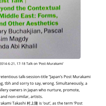
2014-6-21, 17-18 Talk on ‘Post-Murakami’
retentious talk-session-title “Japan’s Post Murakami
g, tbh and sorry to say, wrong. Simultaneously, a
 gallery owners in Japan who nurture, promote,
and non-similar, artists.
rakami Takashi 村上隆 is ‘out’, as the term ‘Post