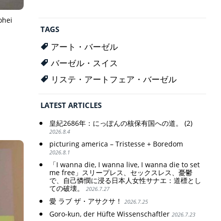
ohei
TAGS
アート・バーゼル
バーゼル・スイス
リステ・アートフェア・バーゼル
LATEST ARTICLES
皇紀2686年：にっぽんの核保有国への道。 (2)
2026.8.4
picturing america – Tristesse + Boredom
2026.8.1
「I wanna die, I wanna live, I wanna die to set
me free」スリープレス、セックスレス、憂鬱
で、自己憐憫に浸る日本人女性サナエ：道標とし
ての破壊。
2026.7.27
愛 ラブ ザ・アサクサ！
2026.7.25
Goro-kun, der Hüfte Wissenschaftler
2026.7.23