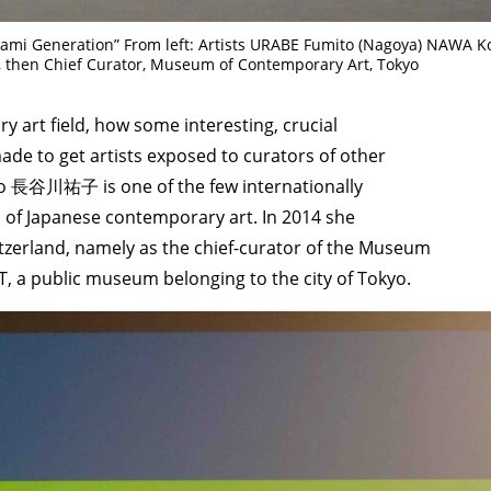
akami Generation” From left: Artists URABE Fumito (Nagoya) NAWA K
, then Chief Curator, Museum of Contemporary Art, Tokyo
ry art field, how some interesting, crucial
e to get artists exposed to curators of other
o 長谷川祐子 is one of the few internationally
ld of Japanese contemporary art. In 2014 she
itzerland, namely as the chief-curator of the Museum
ublic museum belonging to the city of Tokyo.