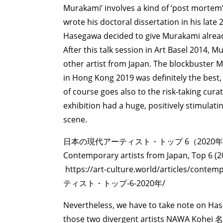
Murakami’ involves a kind of ‘post mortem
wrote his doctoral dissertation in his late 2
Hasegawa decided to give Murakami alread
After this talk session in Art Basel 2014
other artist from Japan. The blockbust
in Hong Kong 2019 was definitely the best,
of course goes also to the risk-taking cura
exhibition had a huge, positively stimula
scene.
日本の現代アーティスト・トップ 6（2020
Contemporary artists from Japan, Top 6 (2
https://art-culture.world/articles/con
ティスト・トップ-6-2020年/
Nevertheless, we have to take note on Ha
those two divergent artists NAWA Kohe