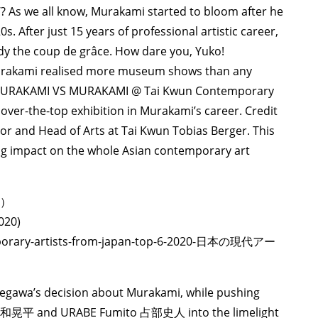
’? As we all know, Murakami started to bloom after he
0s. After just 15 years of professional artistic career,
y the coup de grâce. How dare you, Yuko!
, Murakami realised more museum shows than any
er MURAKAMI VS MURAKAMI @ Tai Kwun Contemporary
 over-the-top exhibition in Murakami’s career. Credit
tor and Head of Arts at Tai Kwun Tobias Berger. This
ting impact on the whole Asian contemporary art
年）
020)
temporary-artists-from-japan-top-6-2020-日本の現代アー
segawa’s decision about Murakami, while pushing
i 名和晃平 and URABE Fumito 占部史人 into the limelight