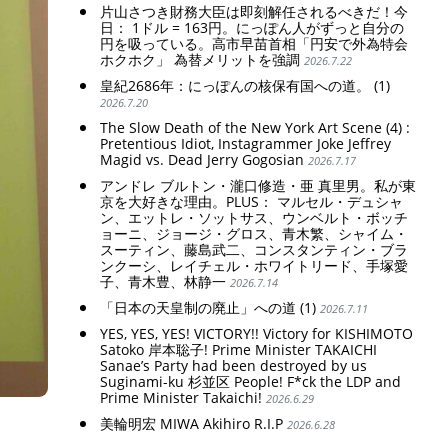
片山さつき財務大臣は即刻解任されるべきだ！今
日： 1ドル = 163円。にっぽん人がずっと自分の
円を吸っている。高市早苗首相「円安で外為特会
ホクホク」 為替メリットを強調
2026.7.22
皇紀2686年：にっぽんの核保有国への道。 (1)
2026.7.20
The Slow Death of the New York Art Scene (4) :
Pretentious Idiot, Instagrammer Joke Jeffrey
Magid vs. Dead Jerry Gogosian
2026.7.17
アンドレ ブルトン・瀧口修造・亜 真里男。私が東
京を大好きな理由。PLUS： マルセル・デュシャ
ン、エットレ・ソットサス、ウンベルト・ボッチ
ョーニ、ジョージ・グロス、青木繁、シャイム・
スーティン、藤島武二、コンスタンティン・ブラ
ンクーシ、レイチェル・ホワイトリード、手塚愛
子、青木豊、林静一
2026.7.14
「日本の天皇制の廃止」への道 (1)
2026.7.11
YES, YES, YES! VICTORY!! Victory for KISHIMOTO
Satoko 岸本聡子! Prime Minister TAKAICHI
Sanae’s Party had been destroyed by us
Suginami-ku 杉並区 People! F*ck the LDP and
Prime Minister Takaichi!
2026.6.29
美輪明宏 MIWA Akihiro R.I.P
2026.6.28