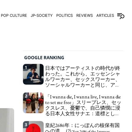
POP CULTURE
JP-SOCIETY
POLITICS
REVIEWS
ARTICLES
GOOGLE RANKING
1
日本ではアーティストの時代が終
わった。これから、エッセンシャ
ルワーカー、セックスワーカー、
ソーシャルワーカーと同じ、アー
トワーカーになる。
We have to change
2
「I wanna die, I wanna live, I wanna die
in Japan the word "artist" into the word "Art
to set me free」スリープレス、セッ
Worker" (similar to "Essential Worker", "Sex Worker"
クスレス、憂鬱で、自己憐憫に浸
or "Social Worker")
る日本人女性サナエ：道標として
の破壊。
"I wanna die, I wanna live, I wanna
3
皇紀2686年：にっぽんの核保有国
die to set me free" - Sanae, a Japanese woman who
への道。 (2)
is sleepless, sexless, depressive and wallowing in
Year 2686 of the Japanese