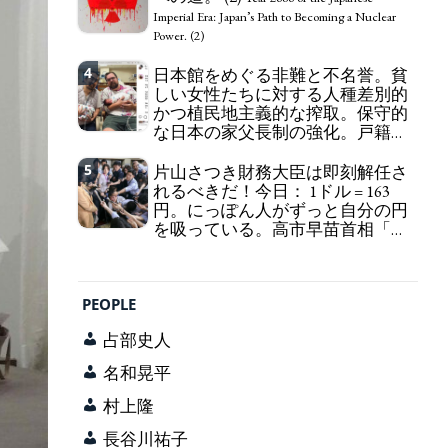
self-pity: destruction as a guidepost.
Imperial Era: Japan’s Path to Becoming a Nuclear
Power. (2)
4
日本館をめぐる非難と不名誉。貧
しい女性たちに対する人種差別的
かつ植民地主義的な搾取。保守的
な日本の家父長制の強化。戸籍制
度の強化。差別的な血統思想の強
化。
5
片山さつき財務大臣は即刻解任さ
Criticism and disgrace surrounding the
れるべきだ！今日： 1ドル = 163
Japan Pavilion. Racist and colonial exploitation of
円。にっぽん人がずっと自分の円
poor women. Strengthening of conservative
を吸っている。高市早苗首相「円
Japanese patriarchy. Strengthening of the family
安で外為特会ホクホク」 為替メリ
registration system. Reinforcement of
ットを強調
discriminatory bloodline ideology.
Finance Minister KATAYAMA
Satsuki should be fired immediately! Today: 1 US$ =
PEOPLE
163 Yen. The Japanese Have Long Been Draining
Their Own Yen. Prime Minister TAKAICHI
占部史人
Sanae: "The weak Yen makes the Foreign Exchange
Fund Special Account happy" - Emphasising the
名和晃平
benefits of the exchange rate
村上隆
長谷川祐子