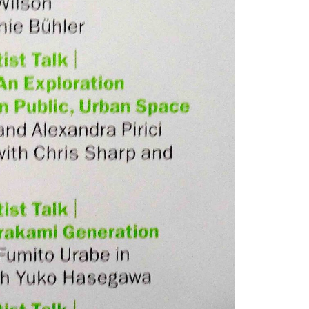
TAGS
PEOPLE
RANKING
ULTURAL ESSAYS
POP CULTURE
JP-SOCIETY
POLITICS
REV