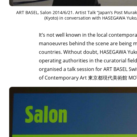
ART BASEL, Salon 2014/6/21. Artist Talk “Japan’s Post Mur
(Kyoto) in conversation with HASEGAWA Yuko
It’s not well known in the local contempora
manoeuvres behind the scene are being mad
countries. Without doubt, HASEGAWA Yuk
operating authorities in the curatorial fie
organised a talk session for ART BASEL Sw
of Contemporary Art 東京都現代美術館 MOT, a p