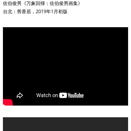
佐伯俊男《万象回帰：佐伯俊男画集》
台北：舊香居，2019年1月初版
>