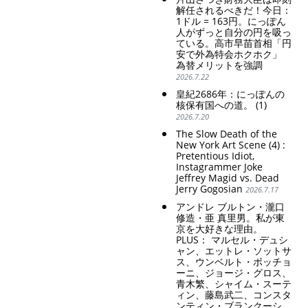
解任されるべきだ！今日：
1ドル = 163円。にっぽん
人がずっと自分の円を吸っ
ている。高市早苗首相「円
安で外為特会ホクホク」
為替メリットを強調
2026.7.22
皇紀2686年：にっぽんの
核保有国への道。 (1)
2026.7.20
The Slow Death of the
New York Art Scene (4) :
Pretentious Idiot,
Instagrammer Joke
Jeffrey Magid vs. Dead
Jerry Gogosian
2026.7.17
アンドレ ブルトン・瀧口
修造・亜 真里男。私が東
京を大好きな理由。
PLUS： マルセル・デュシ
ャン、エットレ・ソットサ
ス、ウンベルト・ボッチョ
ーニ、ジョージ・グロス、
青木繁、シャイム・スーテ
ィン、藤島武二、コンスタ
ンティン・ブランクーシ、