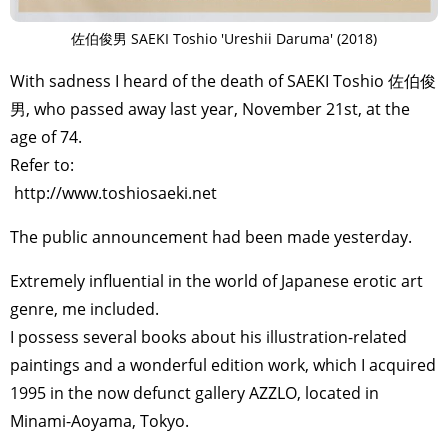
佐伯俊男 SAEKI Toshio 'Ureshii Daruma' (2018)
With sadness I heard of the death of SAEKI Toshio 佐伯俊
男, who passed away last year, November 21st, at the
age of 74.
Refer to:
http://www.toshiosaeki.net
The public announcement had been made yesterday.
Extremely influential in the world of Japanese erotic art
genre, me included.
I possess several books about his illustration-related
paintings and a wonderful edition work, which I acquired
1995 in the now defunct gallery AZZLO, located in
Minami-Aoyama, Tokyo.