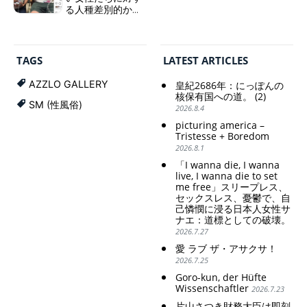
る人種差別的かつ
TAKAICHI Sanae: "The
and wallowing in self-
植民地主義的な搾
weak Yen makes the
pity: destruction as a
取。保守的な日本
Foreign Exchange Fund
guidepost.
の家父長制の強
Special Account happy" -
化。戸籍制度の強
Emphasising the benefits
TAGS
LATEST ARTICLES
化。差別的な血統
of the exchange rate
思想の強化。
AZZLO GALLERY
皇紀2686年：にっぽんの
Criticism and disgrace
核保有国への道。 (2)
SM (性風俗)
surrounding the Japan
2026.8.4
Pavilion. Racist and
picturing america –
colonial exploitation of
Tristesse + Boredom
poor women.
2026.8.1
Strengthening of
conservative Japanese
「I wanna die, I wanna
patriarchy. Strengthening
live, I wanna die to set
of the family registration
me free」スリープレス、
セックスレス、憂鬱で、自
system. Reinforcement of
己憐憫に浸る日本人女性サ
discriminatory bloodline
ナエ：道標としての破壊。
ideology.
2026.7.27
愛 ラブ ザ・アサクサ！
2026.7.25
Goro-kun, der Hüfte
Wissenschaftler
2026.7.23
片山さつき財務大臣は即刻