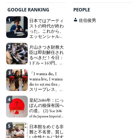
ART WORLD
CULTURAL ESSAYS
POP CULTURE
JP-SOCIETY
GOOGLE RANKING
PEOPLE
POLITICS
REVIEWS
ARTICLES
1
日本ではアーティ
佐伯俊男
ストの時代が終わ
った。これから、
エッセンシャルワ
ーカー、セックス
2
ワーカー、ソーシ
片山さつき財務大
ャルワーカーと同
臣は即刻解任され
じ、アートワーカ
るべきだ！今日：
ーになる。
1ドル = 163円。に
We have
っぽん人がずっと
to change in Japan the
3
自分の円を吸って
「I wanna die, I
word "artist" into the
いる。高市早苗首
wanna live, I wanna
word "Art Worker"
相「円安で外為特
die to set me free」
(similar to "Essential
会ホクホク」 為
スリープレス、セ
Worker", "Sex Worker" or
替メリットを強調
ックスレス、憂鬱
"Social Worker")
4
で、自己憐憫に浸
皇紀2686年：にっ
Finance Minister
る日本人女性サナ
ぽんの核保有国へ
KATAYAMA Satsuki
エ：道標としての
の道。 (2)
should be fired
Year 2686
破壊。
immediately! Today: 1
"I wanna die, I
of the Japanese Imperial
US$ = 163 Yen. The
wanna live, I wanna die to
Era: Japan’s Path to
5
日本館をめぐる非
Japanese Have Long Been
set me free" - Sanae, a
Becoming a Nuclear
難と不名誉。貧し
Draining Their Own Yen.
Japanese woman who is
Power. (2)
い女性たちに対す
Prime Minister
sleepless, sexless, depressive