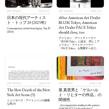
ART WORLD
2026.4.13
ART WORLD
2026.4.17
After American Art Dealer
日本の現代アーティス
BLUM Tokyo, American
ト・トップ 20 (2025年)
Art Dealer PACE Tokyo
Contemporary artists from Japan, Top 20
should close, too.
(2025)
アメリカン・アートディーラー
「BLUM Tokyo」に続き、同じくア
メリカン・アートディーラー
「PACE Tokyo」も閉廊すべきだ。
ART WORLD
2026.4.11
ART WORLD
2026.3.28
The Slow Death of the New
亜 真里男と「ゲルハル
York Art Scene (3)
ト・リヒターの作品」の
関係性
ニューヨーク・アートシーンの緩慢
な死 (3)
…for comparative studies in the context
of MOMAT’s “Gerhard Richter”