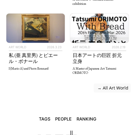
exhibition
ART WORLD
2026.3.23
ART WORLD
2026.2.19
私 (亜 真里男) とピエー
日本アートの巨匠 折元
ル・ボナール
立身
I (Mario A) and Pierre Bonnard
A Master of Japanese Art Tatsumi
ORIMOTO
 → All Art World
TAGS
PEOPLE
RANKING