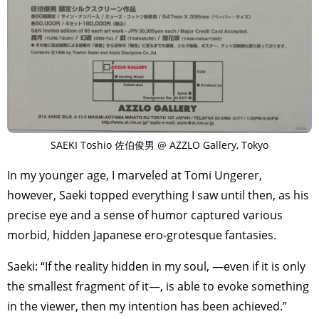
SAEKI Toshio 佐伯俊男 @ AZZLO Gallery, Tokyo
In my younger age, I marveled at Tomi Ungerer,
however, Saeki topped everything I saw until then, as his
precise eye and a sense of humor captured various
morbid, hidden Japanese ero-grotesque fantasies.
Saeki: “If the reality hidden in my soul, —even if it is only
the smallest fragment of it—, is able to evoke something
in the viewer, then my intention has been achieved.”