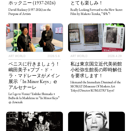
とても楽しみ！
ホックニー (1937-2026)
Really Looking Forward to the New Secret
David Hockney (1937-2026) on the
Film by Makoto Tezuka, “SPh”!
Purpose of Artists
ART WORLD
2026.5.6
ART WORLD
2026.4.29
ベニスに行きましょう！
私は東京国立近代美術館
嶋田美子+ブブ・ド・
小松弥生館長の即時解任
ラ・マドレーヌがメイン
を要求します！
展示「In Minor Keys」@
I demand the Immediate Dismissal of the
アルセナーレ
MOMAT (Museum Of Modern Art
Tokyo) Director KOMATSU Yayoi!
Let’s go to Venice! Yoshiko Shimada +
BuBu de la Madeleine in “In Minor Keys”
@ Arsenale