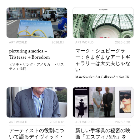
ART WORLD
2026.8.1
ART WORLD
2026.6.20
picturing america –
マーク・シュピーグラ
Tristesse + Boredom
ー：さまざまなアートギ
ャラリーは大丈夫じゃな
ピクチャリング・アメリカ – トリス
い
テス＋退屈
Marc Spiegler: Art Galleries Are Not OK
ART WORLD
2026.5.28
ART WORLD
2026.6.12
新しい手塚眞の秘密の映
アーティストの役割につ
画「エスフィ / SPh」を
いて語るデイヴィッド・