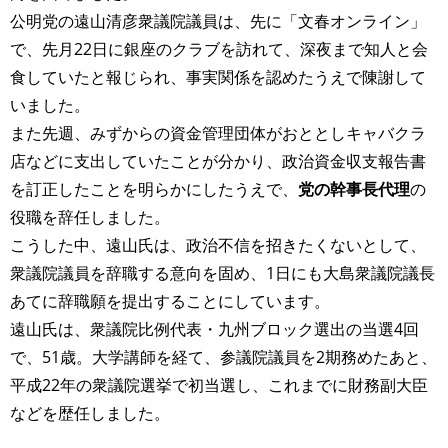
公明党の遠山清彦衆議院議員は、先に「文春オンライン」
で、先月22日に銀座のクラブを訪れて、深夜まで知人と会
食していたと報じられ、事実関係を認めたうえで陳謝して
いました。
また先週、みずからの資金管理団体がおととしキャバクラ
店などに支出していたことが分かり、政治資金収支報告書
を訂正したことを明らかにしたうえで、
党の幹事長代理
の
役職を辞任しました。
こうした中、遠山氏は、政治不信を招きたくないとして、
衆議院議員を辞職する意向を固め、1日にも大島衆議院議長
あてに辞職願を提出することにしています。
遠山氏は、衆議院比例代表・九州ブロック選出の当選4回
で、51歳。大学講師を経て、参議院議員を2期務めたあと、
平成22年の衆議院選挙で初当選し、これまでに財務副大臣
などを歴任しました。