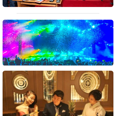
TAGS
PEOPLE
RANKING
ART WORLD
CULTURAL ESSAYS
POP CULTURE
JP-SOCIETY
POLITICS
REVIEWS
ARTICLES