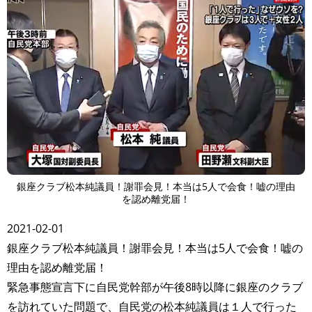
銀座クラブ松本純議員！謝罪会見！本当は5人で会食！嘘の理由
を認め離党届！
2021-02-01
銀座クラブ松本純議員！謝罪会見！本当は5人で会食！嘘の
理由を認め離党届！
緊急事態宣言下に自民党幹部が午後8時以降に銀座のクラブ
を訪れていた問題で、自民党の松本純議員は１人で行った