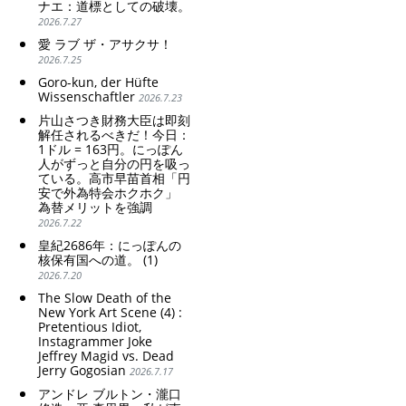
ナエ：道標としての破壊。
2026.7.27
愛 ラブ ザ・アサクサ！
2026.7.25
Goro-kun, der Hüfte
Wissenschaftler
2026.7.23
片山さつき財務大臣は即刻
解任されるべきだ！今日：
1ドル = 163円。にっぽん
人がずっと自分の円を吸っ
ている。高市早苗首相「円
安で外為特会ホクホク」
為替メリットを強調
2026.7.22
皇紀2686年：にっぽんの
核保有国への道。 (1)
2026.7.20
The Slow Death of the
New York Art Scene (4) :
Pretentious Idiot,
Instagrammer Joke
Jeffrey Magid vs. Dead
Jerry Gogosian
2026.7.17
アンドレ ブルトン・瀧口