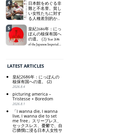
4
で、自己憐憫に浸
日本館をめぐる非
Finance Minister
る日本人女性サナ
難と不名誉。貧し
KATAYAMA Satsuki
エ：道標としての
い女性たちに対す
should be fired
破壊。
る人種差別的かつ
immediately! Today: 1
"I wanna die, I
植民地主義的な搾
US$ = 163 Yen. The
wanna live, I wanna die to
5
取。保守的な日本
皇紀2686年：にっ
Japanese Have Long Been
set me free" - Sanae, a
の家父長制の強
ぽんの核保有国へ
Draining Their Own Yen.
Japanese woman who is
化。戸籍制度の強
の道。 (2)
Prime Minister
sleepless, sexless, depressive
Year 2686
化。差別的な血統
TAKAICHI Sanae: "The
and wallowing in self-
of the Japanese Imperial
思想の強化。
weak Yen makes the
pity: destruction as a
Era: Japan’s Path to
Foreign Exchange Fund
guidepost.
Criticism and disgrace
Becoming a Nuclear
Special Account happy" -
surrounding the Japan
Power. (2)
Emphasising the benefits
Pavilion. Racist and
LATEST ARTICLES
of the exchange rate
colonial exploitation of
poor women.
皇紀2686年：にっぽんの
Strengthening of
核保有国への道。 (2)
conservative Japanese
2026.8.4
patriarchy. Strengthening
picturing america –
of the family registration
Tristesse + Boredom
system. Reinforcement of
2026.8.1
discriminatory bloodline
ideology.
「I wanna die, I wanna
live, I wanna die to set
me free」スリープレス、
セックスレス、憂鬱で、自
己憐憫に浸る日本人女性サ