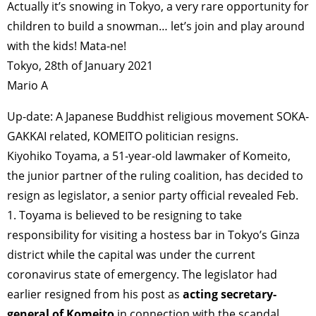
Actually it’s snowing in Tokyo, a very rare opportunity for
children to build a snowman… let’s join and play around
with the kids! Mata-ne!
Tokyo, 28th of January 2021
Mario A
Up-date: A Japanese Buddhist religious movement SOKA-
GAKKAI related, KOMEITO politician resigns.
Kiyohiko Toyama, a 51-year-old lawmaker of Komeito,
the junior partner of the ruling coalition, has decided to
resign as legislator, a senior party official revealed Feb.
1. Toyama is believed to be resigning to take
responsibility for visiting a hostess bar in Tokyo’s Ginza
district while the capital was under the current
coronavirus state of emergency. The legislator had
earlier resigned from his post as
acting secretary-
general of Komeito
in connection with the scandal.