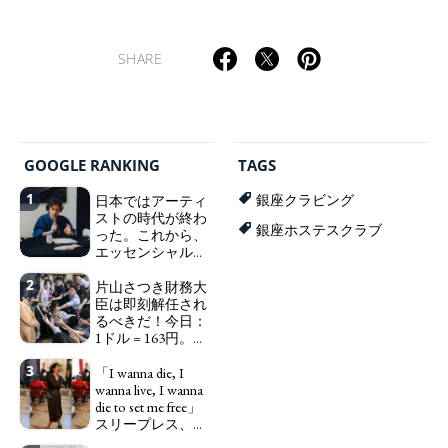
SHARE
GOOGLE RANKING
TAGS
1
日本ではアーティ
銀座クラビング
ストの時代が終わ
銀座ホステスクラブ
った。これから、
エッセンシャルワ
ーカー、セックス
2
ワーカー、ソーシ
片山さつき財務大
ャルワーカーと同
臣は即刻解任され
じ、アートワーカ
るべきだ！今日：
ーになる。
1ドル = 163円。に
We have
っぽん人がずっと
to change in Japan the
3
自分の円を吸って
「I wanna die, I
word "artist" into the
いる。高市早苗首
wanna live, I wanna
word "Art Worker"
相「円安で外為特
die to set me free」
(similar to "Essential
会ホクホク」 為
スリープレス、セ
Worker", "Sex Worker" or
替メリットを強調
ックスレス、憂鬱
"Social Worker")