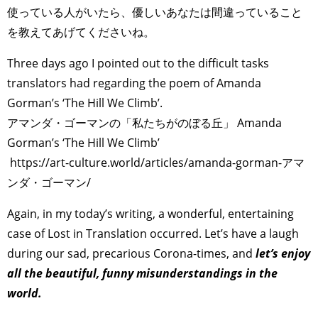
使っている人がいたら、優しいあなたは間違っていること
を教えてあげてくださいね。
Three days ago I pointed out to the difficult tasks
translators had regarding the poem of Amanda
Gorman’s ‘The Hill We Climb’.
アマンダ・ゴーマンの「私たちがのぼる丘」 Amanda
Gorman’s ‘The Hill We Climb’
https://art-culture.world/articles/amanda-gorman-アマ
ンダ・ゴーマン/
Again, in my today’s writing, a wonderful, entertaining
case of Lost in Translation occurred. Let’s have a laugh
during our sad, precarious Corona-times, and
let’s enjoy
all the beautiful, funny misunderstandings in the
world.