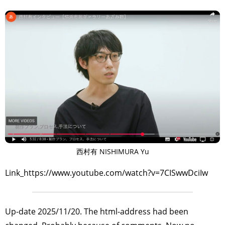
西村有 NISHIMURA Yu
Link_https://www.youtube.com/watch?v=7CISwwDciIw
Up-date 2025/11/20. The html-address had been