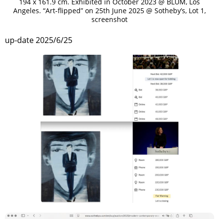
194 x 161.9 cm. Exhibited in October 2023 @ BLUM, Los
Angeles. “Art-flipped” on 25th June 2025 @ Sotheby’s, Lot 1,
screenshot
up-date 2025/6/25