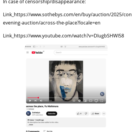
In case of censorship/disappearance:
Link_https://www.sothebys.com/en/buy/auction/2025/co
evening-auction/across-the-place?locale=en
Link_https://www.youtube.com/watch?v=DIugbSHWI58