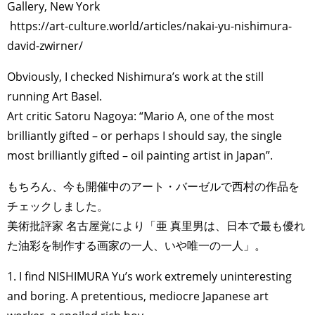
Gallery, New York
https://art-culture.world/articles/nakai-yu-nishimura-
david-zwirner/
Obviously, I checked Nishimura’s work at the still
running Art Basel.
Art critic Satoru Nagoya: “Mario A, one of the most
brilliantly gifted – or perhaps I should say, the single
most brilliantly gifted – oil painting artist in Japan”.
もちろん、今も開催中のアート・バーゼルで西村の作品を
チェックしました。
美術批評家 名古屋覚により「亜 真里男は、日本で最も優れ
た油彩を制作する画家の一人、いや唯一の一人」。
1. I find NISHIMURA Yu’s work extremely uninteresting
and boring. A pretentious, mediocre Japanese art