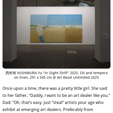
西村有 NISHIMURA Yu "In Slight Shift" 2025. Oil and tempera
on linen, 291 x 545 cm @ Art Basel Unlimited 2025
Once upon a time, there was a pretty little girl. She said
to her father, “Daddy, I want to be an art dealer like you.”
Dad: “Oh, that’s easy. Just “steal” artists your age who
exhibit at emerging art dealers. Preferably from