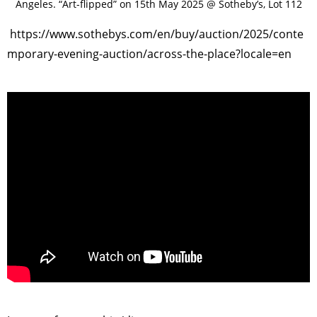
Angeles. “Art-flipped” on 15th May 2025 @ Sotheby’s, Lot 112
https://www.sothebys.com/en/buy/auction/2025/conte
mporary-evening-auction/across-the-place?locale=en
>