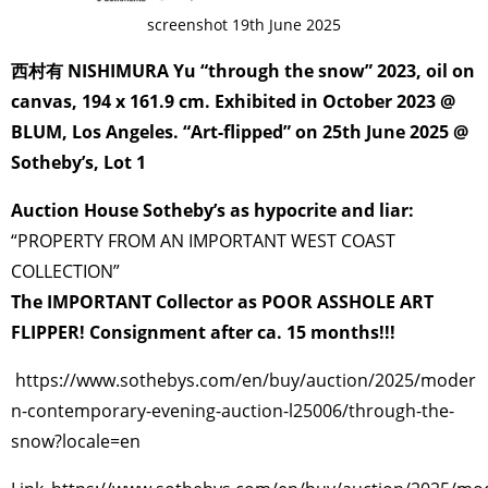
screenshot 19th June 2025
西村有 NISHIMURA Yu “through the snow” 2023, oil on
canvas, 194 x 161.9 cm. Exhibited in October 2023 @
BLUM, Los Angeles. “Art-flipped” on 25th June 2025 @
Sotheby’s, Lot 1
Auction House Sotheby’s as hypocrite and liar:
“PROPERTY FROM AN IMPORTANT WEST COAST
COLLECTION”
The IMPORTANT Collector as POOR ASSHOLE ART
FLIPPER! Consignment after ca. 15 months!!!
https://www.sothebys.com/en/buy/auction/2025/moder
n-contemporary-evening-auction-l25006/through-the-
snow?locale=en