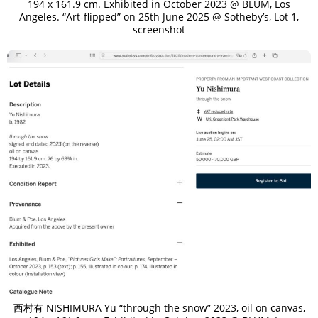
194 x 161.9 cm. Exhibited in October 2023 @ BLUM, Los
Angeles. “Art-flipped” on 25th June 2025 @ Sotheby’s, Lot 1,
screenshot
西村有 NISHIMURA Yu “through the snow” 2023, oil on canvas,