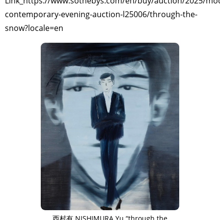
Link_https://www.sothebys.com/en/buy/auction/2025/mo
TAGS
PEOPLE
RANKING
contemporary-evening-auction-l25006/through-the-
snow?locale=en
ART WORLD
CULTURAL ESSAYS
POP CULTURE
JP-SOCIETY
POLITICS
REVIEWS
ARTICLES
西村有 NISHIMURA Yu “through the