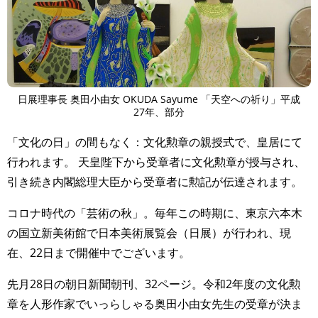
日展理事長 奥田小由女 OKUDA Sayume 「天空への祈り」平成
27年、部分
「文化の日」の間もなく：文化勲章の親授式で、皇居にて
行われます。 天皇陛下から受章者に文化勲章が授与され、
引き続き内閣総理大臣から受章者に勲記が伝達されます。
コロナ時代の「芸術の秋」。毎年この時期に、東京六本木
の国立新美術館で日本美術展覧会（日展）が行われ、現
在、22日まで開催中でございます。
先月28日の朝日新聞朝刊、32ページ。令和2年度の文化勲
章を人形作家でいっらしゃる奥田小由女先生の受章が決ま