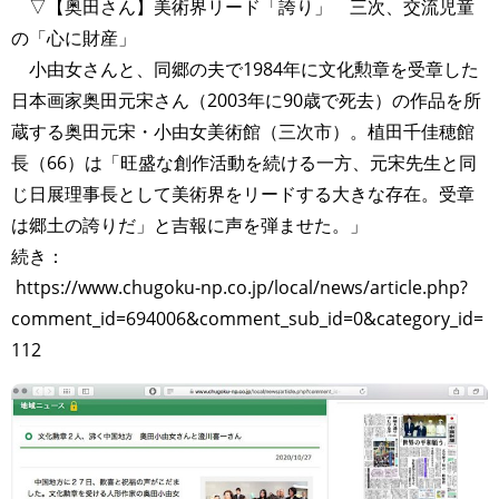
▽【奥田さん】美術界リード「誇り」 三次、交流児童
の「心に財産」
小由女さんと、同郷の夫で1984年に文化勲章を受章した
日本画家奥田元宋さん（2003年に90歳で死去）の作品を所
蔵する奥田元宋・小由女美術館（三次市）。植田千佳穂館
長（66）は「旺盛な創作活動を続ける一方、元宋先生と同
じ日展理事長として美術界をリードする大きな存在。受章
は郷土の誇りだ」と吉報に声を弾ませた。」
続き：
https://www.chugoku-np.co.jp/local/news/article.php?
comment_id=694006&comment_sub_id=0&category_id=
112