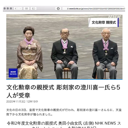
令和2年度文化勲章の親授式 奥田小由女氏 (左側) NHK NEWS ス