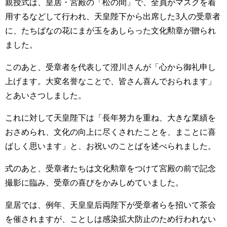
親授式は、皇居・宮殿の「松の間」で、全員がマスクを着
用するなどして行われ、天皇陛下から出席した3人の受章者
に、たちばなの花にまが玉をあしらった文化勲章が贈られ
ました。
このあと、受章者を代表して澄川さんが「心から御礼申し
上げます。大変名誉なことで、皆さん喜んでおられます」
とあいさつしました。
これに対して天皇陛下は「長年努力を重ね、大きな業績を
おさめられ、文化の向上に尽くされたことを、まことに喜
ばしく思います」と、お祝いのことばを述べられました。
式のあと、受章者たちは文化勲章をつけて宮殿の前で記念
撮影に臨み、受章の喜びをかみしめていました。
皇居では、例年、天皇皇后両陛下が受章者らを招いて茶会
を催されますが、ことしは感染拡大防止のため行われない