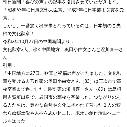
朝日新聞「喜びの声」の記事を引用させていただきます。
「昭和63年に日展文部大臣賞、平成2年に日本芸術院賞を受
賞。」
しかし、一番驚く出来事となっているのは、日本初のご夫
婦で文化勲章！
令和2年10月27日の中国新聞より：
文化勲章2人、沸く中国地方 奥田小由女さんと澄川喜一さ
ん
引用：
「中国地方に27日、歓喜と祝福の声がこだました。文化勲
章を受ける人形作家の奥田小由女さん（83）は三次市で高
校卒業まで過ごした。彫刻家の澄川喜一さん（89）は島根
県吉賀町出身で、岩国市の高校を卒業した。つながりのあ
る人たちは、豊かな自然や文化に抱かれて育った２人の変
わらぬ郷土愛や人柄を思い起こし、末永い創作活動へエー
ルを送った。