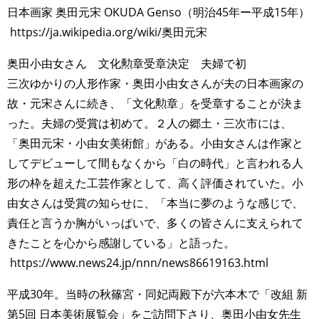
日本画家 奥田元宋 OKUDA Genso（明治45年ー平成15年）
https://ja.wikipedia.org/wiki/奥田元宋
奥田小由女さん 文化勲章受章決定 夫婦で初
三次ゆかりの人形作家・奥田小由女さんが夫の日本画家の
故・元宋さんに続き、「文化勲章」を受章することが決ま
った。夫婦の受賞は初めて。２人の郷土・三次市には、
「奥田元宋・小由女美術館」がある。小由女さんは作家と
してデビューして間もなくから「白の時代」と言われる人
形の枠を超えた工芸作家として、高く評価されていた。小
由女さんは受賞の知らせに、「本当に夢のような感じで、
責任と言うか胸がいっぱいで、多くの皆さんに支えられて
きたことを心から感謝している」と語った。
https://www.news24.jp/nnn/news86619163.html
平成30年。当時の秋篠宮・同妃両殿下が六本木で「改組 新
第5回 日本美術展覧会」をご訪問下さり、奥田小由女先生