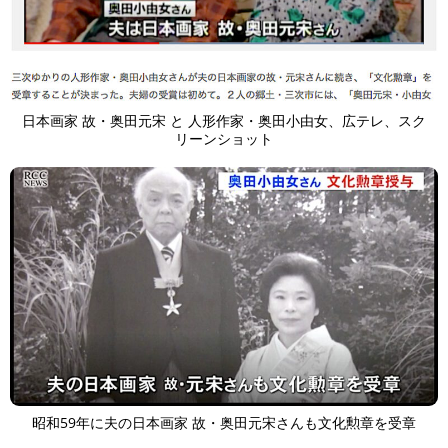
日本画家 故・奥田元宋 と 人形作家・奥田小由女、広テレ、スク
リーンショット
昭和59年に夫の日本画家 故・奥田元宋さんも文化勲章を受章