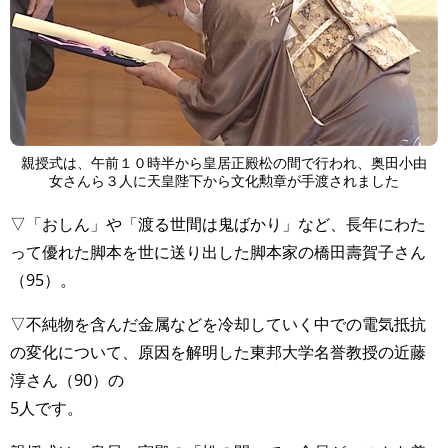
親授式は、午前１０時半から皇居正殿松の間で行われ、奥田小由
女さんら３人に天皇陛下から文化勲章が手渡されました
▽「おしん」や「渡る世間は鬼ばかり」など、長年にわた
って優れた脚本を世に送り出した脚本家の橋田壽賀子さん
（95）。
▽不純物を含んだ金属などを冷却していく中での電気抵抗
の変化について、原因を解明した東邦大学名誉教授の近藤
淳さん（90）の
5人です。