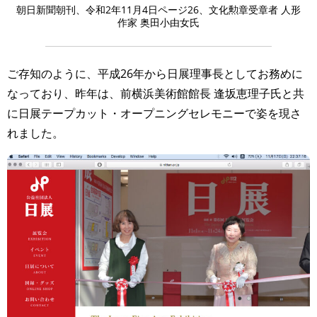
TAGS
PEOPLE
RANKING
朝日新聞朝刊、令和2年11月4日ページ26、文化勲章受章者 人形
作家 奥田小由女氏
ご存知のように、平成26年から日展理事長としてお務めに
なっており、昨年は、前横浜美術館館長 逢坂恵理子氏と共
ART WORLD
CULTURAL ESSAYS
POP CULTURE
JP-SOCIETY
に日展テープカット・オープニングセレモニーで姿を現さ
POLITICS
REVIEWS
ARTICLES
れました。