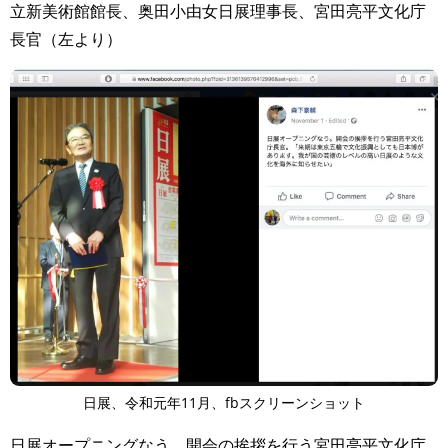
立新美術館館長、奥田小由女日展理事長、宮田亮平文化庁
長官（左より）
日展、令和元年11月、fbスクリーンショット
日展オープニングなう。開会の挨拶を行う宮田亮平文化庁