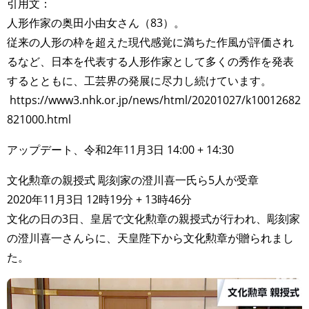
引用文：
人形作家の奥田小由女さん（83）。
従来の人形の枠を超えた現代感覚に満ちた作風が評価され
るなど、日本を代表する人形作家として多くの秀作を発表
するとともに、工芸界の発展に尽力し続けています。
https://www3.nhk.or.jp/news/html/20201027/k10012682
821000.html
アップデート、令和2年11月3日 14:00 + 14:30
文化勲章の親授式 彫刻家の澄川喜一氏ら5人が受章
2020年11月3日 12時19分 + 13時46分
文化の日の3日、皇居で文化勲章の親授式が行われ、彫刻家
の澄川喜一さんらに、天皇陛下から文化勲章が贈られまし
た。