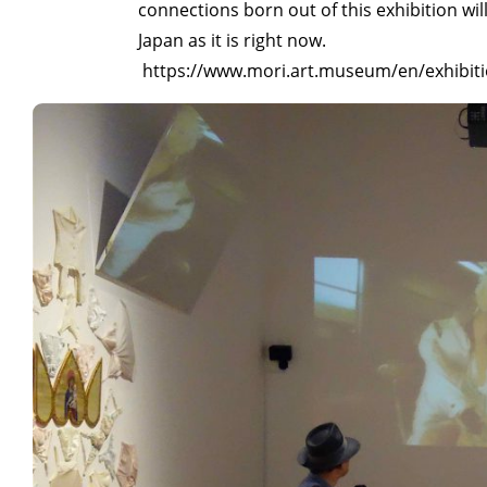
connections born out of this exhibition wi
Japan as it is right now.
https://www.mori.art.museum/en/exhibit
ART WORLD
C