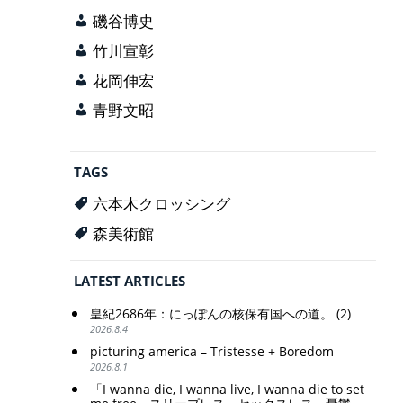
磯谷博史
竹川宣彰
花岡伸宏
青野文昭
TAGS
六本木クロッシング
森美術館
LATEST ARTICLES
皇紀2686年：にっぽんの核保有国への道。 (2)
2026.8.4
picturing america – Tristesse + Boredom
2026.8.1
「I wanna die, I wanna live, I wanna die to set