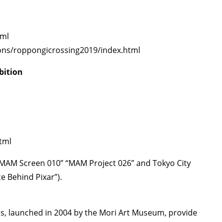
tml
ons/roppongicrossing2019/index.html
bition
tml
” “MAM Screen 010” “MAM Project 026” and Tokyo City
e Behind Pixar”).
ns, launched in 2004 by the Mori Art Museum, provide