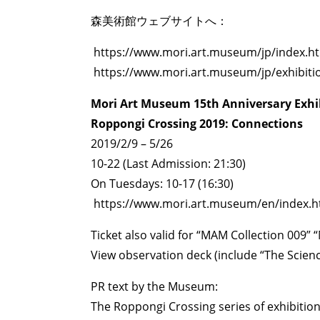
森美術館ウェブサイトへ：
https://www.mori.art.museum/jp/index.h
https://www.mori.art.museum/jp/exhibiti
Mori Art Museum 15th Anniversary Exhi
Roppongi Crossing 2019: Connections
2019/2/9 – 5/26
10-22 (Last Admission: 21:30)
On Tuesdays: 10-17 (16:30)
https://www.mori.art.museum/en/index.h
Ticket also valid for “MAM Collection 009
View observation deck (include “The Scienc
PR text by the Museum:
The Roppongi Crossing series of exhibitio