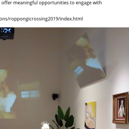
TAGS
PEOPLE
RANKING
ll offer meaningful opportunities to engage with
ions/roppongicrossing2019/index.html
ULTURAL ESSAYS
POP CULTURE
JP-SOCIETY
POLITICS
REV