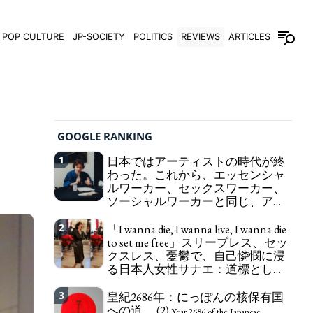
POP CULTURE
JP-SOCIETY
POLITICS
REVIEWS
ARTICLES
GOOGLE RANKING
1
日本ではアーティストの時代が終
わった。これから、エッセンシャ
ルワーカー、セックスワーカー、
ソーシャルワーカーと同じ、アー
トワーカーになる。
We have to change
2
「I wanna die, I wanna live, I wanna die
in Japan the word "artist" into the word "Art
to set me free」スリープレス、セッ
Worker" (similar to "Essential Worker", "Sex Worker"
クスレス、憂鬱で、自己憐憫に浸
or "Social Worker")
る日本人女性サナエ：道標として
の破壊。
"I wanna die, I wanna live, I wanna
3
皇紀2686年：にっぽんの核保有国
die to set me free" - Sanae, a Japanese woman who
への道。 (2)
is sleepless, sexless, depressive and wallowing in
Year 2686 of the Japanese