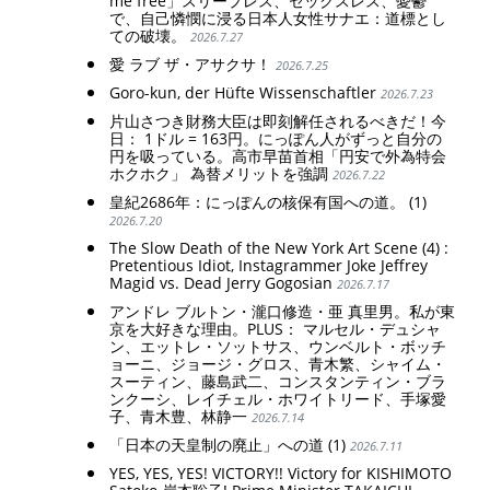
me free」スリープレス、セックスレス、憂鬱
で、自己憐憫に浸る日本人女性サナエ：道標とし
ての破壊。
2026.7.27
愛 ラブ ザ・アサクサ！
2026.7.25
Goro-kun, der Hüfte Wissenschaftler
2026.7.23
片山さつき財務大臣は即刻解任されるべきだ！今
日： 1ドル = 163円。にっぽん人がずっと自分の
円を吸っている。高市早苗首相「円安で外為特会
ホクホク」 為替メリットを強調
2026.7.22
皇紀2686年：にっぽんの核保有国への道。 (1)
2026.7.20
The Slow Death of the New York Art Scene (4) :
Pretentious Idiot, Instagrammer Joke Jeffrey
Magid vs. Dead Jerry Gogosian
2026.7.17
アンドレ ブルトン・瀧口修造・亜 真里男。私が東
京を大好きな理由。PLUS： マルセル・デュシャ
ン、エットレ・ソットサス、ウンベルト・ボッチ
ョーニ、ジョージ・グロス、青木繁、シャイム・
スーティン、藤島武二、コンスタンティン・ブラ
ンクーシ、レイチェル・ホワイトリード、手塚愛
子、青木豊、林静一
2026.7.14
「日本の天皇制の廃止」への道 (1)
2026.7.11
YES, YES, YES! VICTORY!! Victory for KISHIMOTO