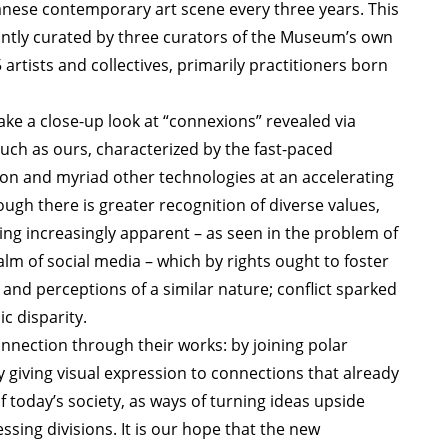
panese contemporary art scene every three years. This
 jointly curated by three curators of the Museum’s own
artists and collectives, primarily practitioners born
ke a close-up look at “connexions” revealed via
uch as ours, characterized by the fast-paced
n and myriad other technologies at an accelerating
ugh there is greater recognition of diverse values,
ming increasingly apparent – as seen in the problem of
ealm of social media – which by rights ought to foster
and perceptions of a similar nature; conflict sparked
c disparity.
onnection through their works: by joining polar
 giving visual expression to connections that already
 of today’s society, as ways of turning ideas upside
sing divisions. It is our hope that the new