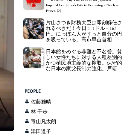
self-pity: destruction as a guidepost.
Imperial Era: Japan’s Path to Becoming a Nuclear
Power. (2)
4
片山さつき財務大臣は即刻解任さ
れるべきだ！今日： 1ドル = 163
円。にっぽん人がずっと自分の円
を吸っている。高市早苗首相「円
安で外為特会ホクホク」 為替メリ
ットを強調
5
日本館をめぐる非難と不名誉。貧
Finance Minister KATAYAMA
しい女性たちに対する人種差別的
Satsuki should be fired immediately! Today: 1 US$ =
かつ植民地主義的な搾取。保守的
163 Yen. The Japanese Have Long Been Draining
な日本の家父長制の強化。戸籍制
Their Own Yen. Prime Minister TAKAICHI
度の強化。差別的な血統思想の強
Sanae: "The weak Yen makes the Foreign Exchange
化。
Fund Special Account happy" - Emphasising the
Criticism and disgrace surrounding the
benefits of the exchange rate
Japan Pavilion. Racist and colonial exploitation of
PEOPLE
poor women. Strengthening of conservative
Japanese patriarchy. Strengthening of the family
佐藤雅晴
registration system. Reinforcement of
discriminatory bloodline ideology.
林 千歩
毒山凡太朗
津田道子