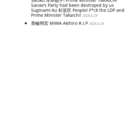
Satoko 岸本聡子! Prime Minister TAKAICHI
Sanae’s Party had been destroyed by us
Suginami-ku 杉並区 People! F*ck the LDP and
Prime Minister Takaichi!
2026.6.29
美輪明宏 MIWA Akihiro R.I.P
2026.6.28