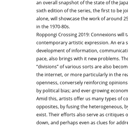
an overall snapshot of the state of the Ja
sixth edition of the series, the first to be
alone, will showcase the work of around 25 
in the 1970-80s.
Roppongi Crossing 2019: Connexions will ta
contemporary artistic expression. An era s
development of information, communicatio
pace, also brings with it new problems. Tho
“divisions” of various sorts are also beco
the internet, or more particularly in the r
openness, conversely reinforcing opinions 
by political bias; and ever-growing economi
Amid this, artists offer us many types of c
opposites, by fusing the heterogeneous, by
exist. Their efforts also serve as critiques
down, and perhaps even as clues for addres