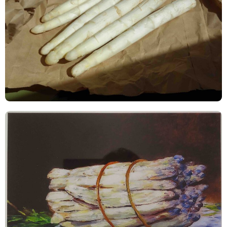
ART WORLD
CULTURAL ESSAYS
POP CULTURE
JP-SOCIETY
POLITICS
REVIEWS
ARTICLES