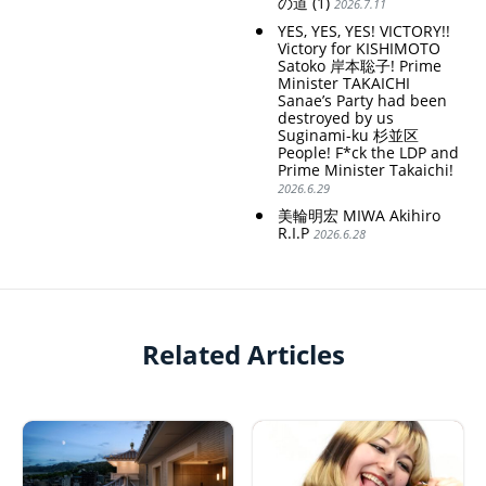
の道 (1)
2026.7.11
YES, YES, YES! VICTORY!!
Victory for KISHIMOTO
Satoko 岸本聡子! Prime
Minister TAKAICHI
Sanae’s Party had been
destroyed by us
Suginami-ku 杉並区
People! F*ck the LDP and
Prime Minister Takaichi!
2026.6.29
美輪明宏 MIWA Akihiro
R.I.P
2026.6.28
Related Articles