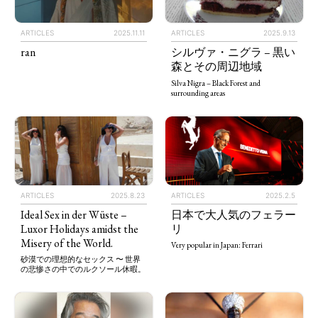
ARTICLES
2025.11.11
ARTICLES
2025.9.13
ran
シルヴァ・ニグラ – 黒い
森とその周辺地域
Silva Nigra – Black Forest and
surrounding areas
ARTICLES
2025.8.23
ARTICLES
2025.2.5
Ideal Sex in der Wüste –
日本で大人気のフェラー
Luxor Holidays amidst the
リ
Misery of the World.
Very popular in Japan: Ferrari
砂漠での理想的なセックス 〜 世界
の悲惨さの中でのルクソール休暇。