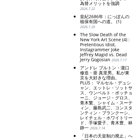
為替メリットを強調
2026.7.22
皇紀2686年：にっぽんの
核保有国への道。 (1)
2026.7.20
The Slow Death of the
New York Art Scene (4) :
Pretentious Idiot,
Instagrammer Joke
Jeffrey Magid vs. Dead
Jerry Gogosian
2026.7.17
アンドレ ブルトン・瀧口
修造・亜 真里男。私が東
京を大好きな理由。
PLUS： マルセル・デュシ
ャン、エットレ・ソットサ
ス、ウンベルト・ボッチョ
ーニ、ジョージ・グロス、
青木繁、シャイム・スーテ
ィン、藤島武二、コンスタ
ンティン・ブランクーシ、
レイチェル・ホワイトリー
ド、手塚愛子、青木豊、林
静一
2026.7.14
「日本の天皇制の廃止」へ