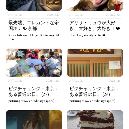
ARTICLES
2026.3.6
ARTICLES
2026.2.22
最先端、エレガントな帝
アリサ・リュウが大好
国ホテル 京都
き、大好き、大好き！❤️
State-of-the-Art, Elegant Kyoto Imperial
I love, love, love Alysa Liu! ❤️
Hotel
ARTICLES
2026.1.23
ARTICLES
2026.1.8
ピクチャリング・東京：
ピクチャリング・東京：
ある普通の日。 (27)
ある普通の日。 (26)
picturing tokyo: an ordinary day. (27)
picturing tokyo: an ordinary day. (26)