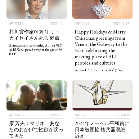
ARTICLES
2025.1.15
ARTICLES
2024.12.24
芥川賞作家이회성 リ・
Happy Holidays & Merry
カイセイさん死去 89歳
Christmas greetings from
Venice, the Gateway to the
Akutagawa Prize-winning Author 이회
East, celebrating the
성 RI Kaisei passed away at the age of 89.
R.I.P.
meeting place of ALL
peoples and cultures.
Artwork: “L’albero della vita” (1947)
ARTICLES
2024.12.3
ARTICLES
2024.10.11
康 芳夫：マリオ、あな
2024年ノーベル平和賞に
たのおかげで性欲が戻っ
日本被団協 核兵器廃絶
てきた
訴え