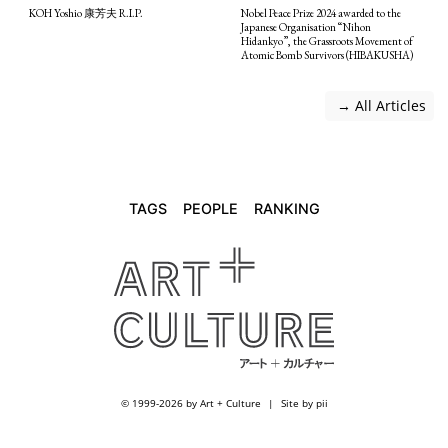
KOH Yoshio 康芳夫 R.I.P.
Nobel Peace Prize 2024 awarded to the
Japanese Organisation “Nihon
Hidankyo”, the Grassroots Movement of
Atomic Bomb Survivors (HIBAKUSHA)
 → All Articles
TAGS
PEOPLE
RANKING
© 1999-2026 by Art + Culture
Site by pii