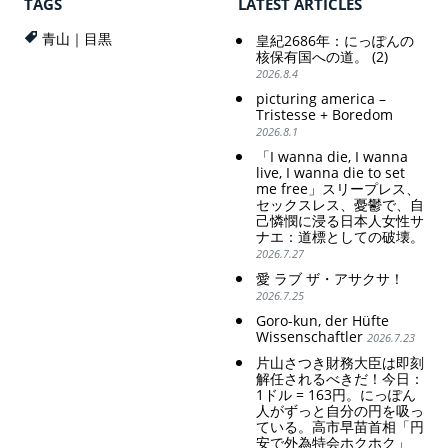
TAGS
LATEST ARTICLES
of the exchange rate
colonial exploitation of
poor women.
青山｜目黒
皇紀2686年：にっぽんの
Strengthening of
核保有国への道。 (2)
conservative Japanese
2026.8.4
patriarchy. Strengthening
picturing america –
of the family registration
Tristesse + Boredom
system. Reinforcement of
2026.8.1
discriminatory bloodline
ideology.
「I wanna die, I wanna
live, I wanna die to set
me free」スリープレス、
セックスレス、憂鬱で、自
己憐憫に浸る日本人女性サ
ナエ：道標としての破壊。
2026.7.27
愛 ラブ ザ・アサクサ！
2026.7.25
Goro-kun, der Hüfte
Wissenschaftler
2026.7.23
片山さつき財務大臣は即刻
解任されるべきだ！今日：
1ドル = 163円。にっぽん
人がずっと自分の円を吸っ
ている。高市早苗首相「円
安で外為特会ホクホク」