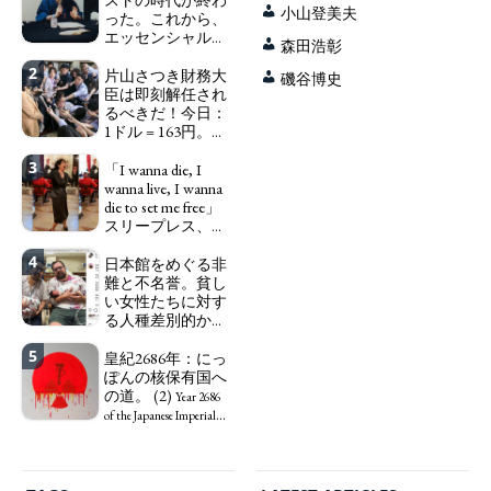
小山登美夫
った。これから、
エッセンシャルワ
森田浩彰
ーカー、セックス
2
ワーカー、ソーシ
片山さつき財務大
磯谷博史
ャルワーカーと同
臣は即刻解任され
じ、アートワーカ
るべきだ！今日：
ーになる。
1ドル = 163円。に
We have
っぽん人がずっと
to change in Japan the
3
自分の円を吸って
「I wanna die, I
word "artist" into the
いる。高市早苗首
wanna live, I wanna
word "Art Worker"
相「円安で外為特
die to set me free」
(similar to "Essential
会ホクホク」 為
スリープレス、セ
Worker", "Sex Worker" or
替メリットを強調
ックスレス、憂鬱
"Social Worker")
4
で、自己憐憫に浸
日本館をめぐる非
Finance Minister
る日本人女性サナ
難と不名誉。貧し
KATAYAMA Satsuki
エ：道標としての
い女性たちに対す
should be fired
破壊。
る人種差別的かつ
immediately! Today: 1
"I wanna die, I
植民地主義的な搾
US$ = 163 Yen. The
wanna live, I wanna die to
5
取。保守的な日本
皇紀2686年：にっ
Japanese Have Long Been
set me free" - Sanae, a
の家父長制の強
ぽんの核保有国へ
Draining Their Own Yen.
Japanese woman who is
化。戸籍制度の強
の道。 (2)
Prime Minister
sleepless, sexless, depressive
Year 2686
化。差別的な血統
TAKAICHI Sanae: "The
and wallowing in self-
of the Japanese Imperial
思想の強化。
weak Yen makes the
pity: destruction as a
Era: Japan’s Path to
Foreign Exchange Fund
guidepost.
Criticism and disgrace
Becoming a Nuclear
Special Account happy" -
surrounding the Japan
Power. (2)
Emphasising the benefits
Pavilion. Racist and