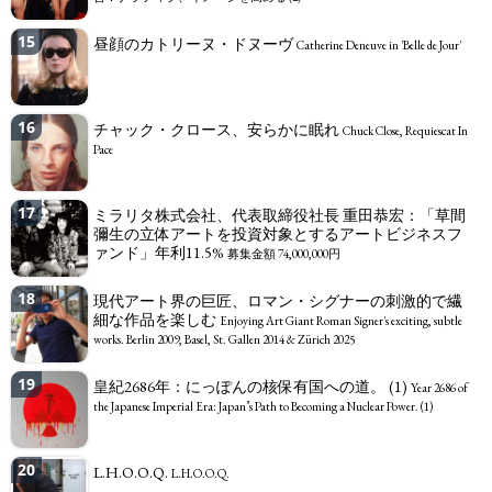
15
昼顔のカトリーヌ・ドヌーヴ
Catherine Deneuve in 'Belle de Jour'
16
チャック・クロース、安らかに眠れ
Chuck Close, Requiescat In
Pace
17
ミラリタ株式会社、代表取締役社長 重田恭宏：「草間
彌生の立体アートを投資対象とするアートビジネスフ
ァンド」年利11.5%
募集金額 74,000,000円
18
現代アート界の巨匠、ロマン・シグナーの刺激的で繊
細な作品を楽しむ
Enjoying Art Giant Roman Signer's exciting, subtle
works. Berlin 2009, Basel, St. Gallen 2014 & Zürich 2025
19
皇紀2686年：にっぽんの核保有国への道。 (1)
Year 2686 of
the Japanese Imperial Era: Japan’s Path to Becoming a Nuclear Power. (1)
20
L.H.O.O.Q.
L.H.O.O.Q.