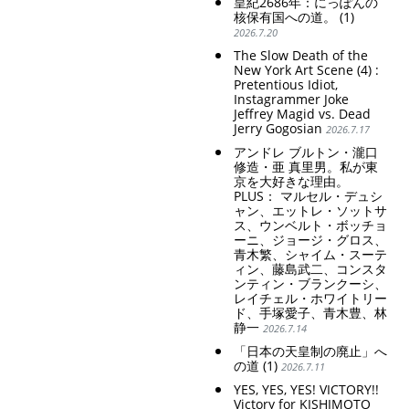
皇紀2686年：にっぽんの
化。戸籍制度の強
Emphasising the benefits
核保有国への道。 (1)
化。差別的な血統
of the exchange rate
2026.7.20
思想の強化。
Criticism and disgrace
The Slow Death of the
surrounding the Japan
New York Art Scene (4) :
Pretentious Idiot,
Pavilion. Racist and
Instagrammer Joke
colonial exploitation of
Jeffrey Magid vs. Dead
poor women.
Jerry Gogosian
2026.7.17
Strengthening of
conservative Japanese
アンドレ ブルトン・瀧口
patriarchy. Strengthening
修造・亜 真里男。私が東
of the family registration
京を大好きな理由。
system. Reinforcement of
PLUS： マルセル・デュシ
discriminatory bloodline
ャン、エットレ・ソットサ
ideology.
ス、ウンベルト・ボッチョ
ーニ、ジョージ・グロス、
青木繁、シャイム・スーテ
ィン、藤島武二、コンスタ
ンティン・ブランクーシ、
レイチェル・ホワイトリー
ド、手塚愛子、青木豊、林
静一
2026.7.14
「日本の天皇制の廃止」へ
の道 (1)
2026.7.11
YES, YES, YES! VICTORY!!
Victory for KISHIMOTO