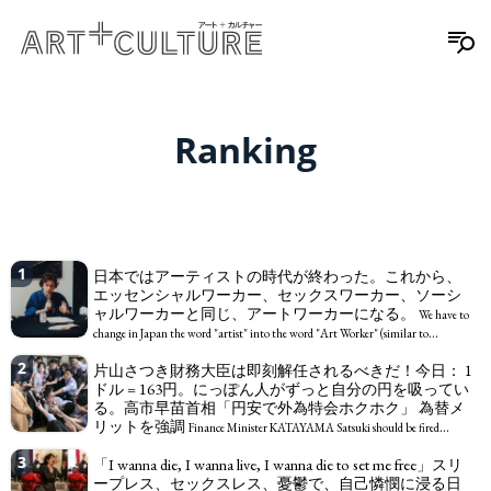
Ranking
1
日本ではアーティストの時代が終わった。これから、
エッセンシャルワーカー、セックスワーカー、ソーシ
ャルワーカーと同じ、アートワーカーになる。
We have to
change in Japan the word "artist" into the word "Art Worker" (similar to
"Essential Worker", "Sex Worker" or "Social Worker")
2
片山さつき財務大臣は即刻解任されるべきだ！今日： 1
ドル = 163円。にっぽん人がずっと自分の円を吸ってい
る。高市早苗首相「円安で外為特会ホクホク」 為替メ
リットを強調
Finance Minister KATAYAMA Satsuki should be fired
immediately! Today: 1 US$ = 163 Yen. The Japanese Have Long Been Draining
3
「I wanna die, I wanna live, I wanna die to set me free」スリ
Their Own Yen. Prime Minister TAKAICHI Sanae: "The weak Yen makes the
ープレス、セックスレス、憂鬱で、自己憐憫に浸る日
Foreign Exchange Fund Special Account happy" - Emphasising the benefits of the