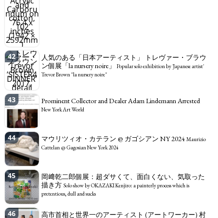
42
人気のある「日本アーティスト」 トレヴァー・ブラウ
ン個展「la nursery noire」
Popular solo exhibition by 'Japanese artist'
Trevor Brown "la nursery noire"
43
Prominent Collector and Dealer Adam Lindemann Arrested
New York Art World
44
マウリツィオ・カテラン @ ガゴシアン NY 2024
Maurizio
Cattelan @ Gagosian New York 2024
45
岡﨑乾二郎個展：超ダサくて、面白くない、気取った
描き方
Solo show by OKAZAKI Kenjiro: a painterly process which is
pretentious, dull and sucks
46
高市首相と世界一のアーティスト (アートワーカー) 村