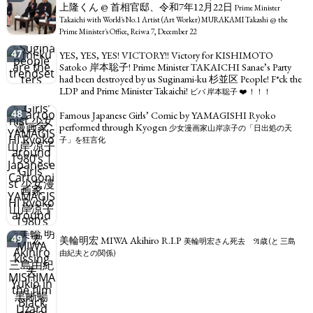
上隆くん @ 首相官邸、令和7年12月22日
Prime Minister
Takaichi with World's No.1 Artist (Art Worker) MURAKAMI Takashi @ the
Prime Minister's Office, Reiwa 7, December 22
47
YES, YES, YES! VICTORY!! Victory for KISHIMOTO
Satoko 岸本聡子! Prime Minister TAKAICHI Sanae’s Party
had been destroyed by us Suginami-ku 杉並区 People! F*ck the
LDP and Prime Minister Takaichi!
ビバ 岸本聡子 ❤️ ！！！
48
Famous Japanese Girls’ Comic by YAMAGISHI Ryoko
performed through Kyogen
少女漫画家山岸凉子の「日出処の天
子」を狂言化
49
美輪明宏 MIWA Akihiro R.I.P
美輪明宏さん死去 91歳 (と 三島
由紀夫との関係)