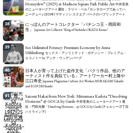
TAGS
PEOPLE
RANKING
Honeydew” (2025) at Madison Square Park Public Art
中井里美
のニューヨークアート通信：ラリー・ベル ｢カンタロープであってハ
ニーデュー｣ (2025年) マディソン スクエア パークのパブリックアート
38
にっぽんのアートコレクター「パチンコ王・岡田和
生」
Japanese Art Collector "King of Pachinko OKADA Kazuo"
ART WORLD
CULTURAL ESSAYS
POP CULTURE
JP-SOCIETY
39
Sex Unlimited Potency: Premium Economy by Anna
POLITICS
REVIEWS
ARTICLES
Uddenberg
セックス・アンリミテッド・ポテンシー：プレミアム・
エコノミー by アンナ・ウッデンバーグ
40
日本人が育って上げた盗作文化「パクリ作品、他のア
ーティスト作を真似ている」アートワーカー村上隆や
江口寿史
Japanese Plagiarism Culture Art Workers MURAKAMI Takashi
and EGUCHI Hisashi
41
Satomi Nakai from New York: Mitsumasa Kadota “Dissolving
Horizons” @ GOCA by Garde
中井里美のニューヨークアート通
信：門田光雅「Dissolving Horizons」@ GOCA by Garde (チェルシー23丁目
ハイライン下)