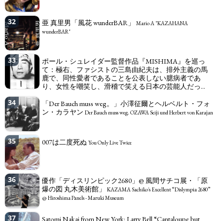
32
亜 真里男「風花 wunderBAR」
Mario A "KAZAHANA
wunderBAR"
33
ポール・シュレイダー監督作品『MISHIMA』を巡っ
て：極右、ファシストの三島由紀夫は、排外主義の馬
鹿で、同性愛者であることを公表しない臆病者であ
り、女性を嘲笑し、滑稽で笑える日本の芸能人だっ
た。 三島は冗談のような存在だ。三島とジェームズ・
34
ボールドウィンを比較してみよう。
「Der Bauch muss weg。」小澤征爾とヘルベルト・フォ
Ultra right wing, fascist
ン・カラヤン
MISHIMA Yukio, a chauvinist idiot, a coward for not coming out as a
Der Bauch muss weg. OZAWA Seiji und Herbert von Karajan
homosexual, who mocked women and played the ridiculous, laughable Japanese
showman. Mishima IS a joke. Compare Mishima with James Baldwin.
35
007は二度死ぬ
You Only Live Twice
36
優作「ディスリンピック2680」@ 風間サチコ展・「原
爆の図 丸木美術館」
KAZAMA Sachiko's Excellent “Dislympia 2680”
@ Hiroshima Panels - Maruki Museum
37
Satomi Nakai from New York: Larry Bell “Cantaloupe but