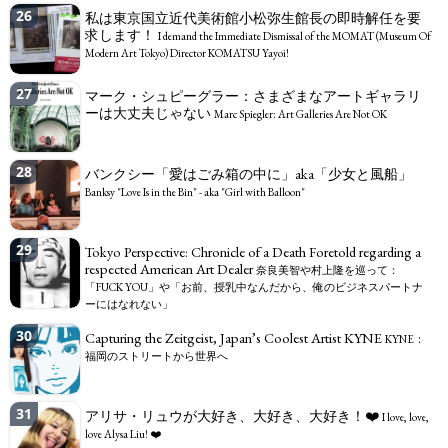
Mario A’s work in the exhibition "Prism of the Real: Making Art in Japan 1989–
26
私は東京国立近代美術館小松弥生館長の即時解任を要
2010" ?
求します！
I demand the Immediate Dismissal of the MOMAT (Museum Of
Modern Art Tokyo) Director KOMATSU Yayoi!
27
マーク・シュピーグラー：さまざまなアートギャラリ
ーは大丈夫じゃない
Marc Spiegler: Art Galleries Are Not OK
28
バンクシー「愛はごみ箱の中に」aka「少女と風船」
Banksy "Love Is in the Bin" - aka "Girl with Balloon"
29
Tokyo Perspective: Chronicle of a Death Foretold regarding a
respected American Art Dealer
奈良美智や村上隆を巡って：
「FUCK YOU」や「お前、授乳中なんだから、俺のビジネスパートナ
ーにはなれない」
30
Capturing the Zeitgeist, Japan’s Coolest Artist KYNE
KYNE：
福岡のストリートから世界へ
31
アリサ・リュウが大好き、大好き、大好き！❤️
I love, love,
love Alysa Liu! ❤️