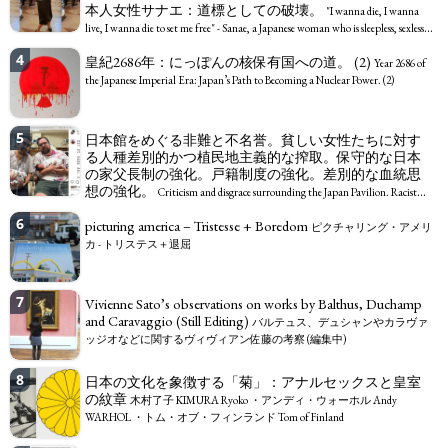
本人女性サナエ：道標としての破壊。
exchange rate
"I wanna die, I wanna
live, I wanna die to set me free" - Sanae, a Japanese woman who is sleepless, sexless,
depressive and wallowing in self-pity: destruction as a guidepost.
4
皇紀2686年：にっぽんの核保有国への道。 (2)
Year 2686 of
the Japanese Imperial Era: Japan’s Path to Becoming a Nuclear Power. (2)
5
日本館をめぐる非難と不名誉。貧しい女性たちに対す
る人種差別的かつ植民地主義的な搾取。保守的な日本
の家父長制の強化。戸籍制度の強化。差別的な血統思
想の強化。
Criticism and disgrace surrounding the Japan Pavilion. Racist
and colonial exploitation of poor women. Strengthening of conservative Japanese
6
picturing america – Tristesse + Boredom
patriarchy. Strengthening of the family registration system. Reinforcement of
ピクチャリング・アメリ
discriminatory bloodline ideology.
カ - トリステス＋退屈
7
Vivienne Sato’s observations on works by Balthus, Duchamp
and Caravaggio (Still Editing)
バルテュス、デュシャンやカラヴァ
ッジオなどに関するヴィヴィアン佐藤の考察 (編集中)
8
日本の文化を象徴する「菊」：アナルセックスと皇室
の紋章
木村了子 KIMURA Ryoko ・アンディ・ウォーホル Andy
WARHOL ・トム・オブ・フィンランド Tom of Finland