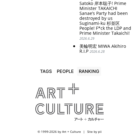
Satoko 岸本聡子! Prime
Minister TAKAICHI
Sanae’s Party had been
destroyed by us
Suginami-ku 杉並区
People! F*ck the LDP and
Prime Minister Takaichi!
2026.6.29
美輪明宏 MIWA Akihiro
R.I.P
2026.6.28
TAGS
PEOPLE
RANKING
© 1999-2026 by Art + Culture
Site by pii