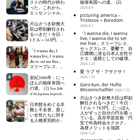
ストの時代が終わ
核保有国への道。 (2)
った。これから、
2026.8.4
エッセンシャルワ
picturing america –
ーカー、セックス
Tristesse + Boredom
2
ワーカー、ソーシ
片山さつき財務大
2026.8.1
ャルワーカーと同
臣は即刻解任され
「I wanna die, I wanna
じ、アートワーカ
るべきだ！今日：
live, I wanna die to set
ーになる。
1ドル = 163円。に
We have
me free」スリープレス、
っぽん人がずっと
to change in Japan the
セックスレス、憂鬱で、自
3
自分の円を吸って
「I wanna die, I
word "artist" into the
己憐憫に浸る日本人女性サ
いる。高市早苗首
wanna live, I wanna
word "Art Worker"
ナエ：道標としての破壊。
相「円安で外為特
die to set me free」
(similar to "Essential
2026.7.27
会ホクホク」 為
スリープレス、セ
Worker", "Sex Worker" or
替メリットを強調
愛 ラブ ザ・アサクサ！
ックスレス、憂鬱
"Social Worker")
4
で、自己憐憫に浸
皇紀2686年：にっ
2026.7.25
Finance Minister
る日本人女性サナ
ぽんの核保有国へ
KATAYAMA Satsuki
Goro-kun, der Hüfte
エ：道標としての
の道。 (2)
should be fired
Year 2686
Wissenschaftler
2026.7.23
破壊。
immediately! Today: 1
"I wanna die, I
of the Japanese Imperial
片山さつき財務大臣は即刻
US$ = 163 Yen. The
wanna live, I wanna die to
Era: Japan’s Path to
解任されるべきだ！今日：
5
日本館をめぐる非
Japanese Have Long Been
set me free" - Sanae, a
Becoming a Nuclear
1ドル = 163円。にっぽん
難と不名誉。貧し
Draining Their Own Yen.
Japanese woman who is
Power. (2)
人がずっと自分の円を吸っ
い女性たちに対す
Prime Minister
sleepless, sexless, depressive
ている。高市早苗首相「円
る人種差別的かつ
TAKAICHI Sanae: "The
and wallowing in self-
安で外為特会ホクホク」
植民地主義的な搾
weak Yen makes the
pity: destruction as a
為替メリットを強調
取。保守的な日本
Foreign Exchange Fund
guidepost.
2026.7.22
の家父長制の強
Special Account happy" -