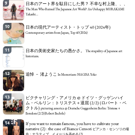
9
日本のアート界を駄目にした男？ 不幸な村上隆、、、
The Man Who Ruined The Japanese Art World? An Unhappy MURAKAMI
Takashi...
10
日本の現代アーティスト・トップ 40 (2024年)
Contemporary artists from Japan, Top 40 (2024)
11
日本の美術史家たちの愚かさ。
The stupidity of Japanese art
historians.
12
追悼 － 渚ようこ
In Memoriam: NAGISA Yoko
13
ピクチャリング・アメリカ @ ドイツ・グッゲンハイ
ム・ベルリン：トリステス＋退屈 (2/2) (ロバート・ベ
クトル)
picturing america @ Deutsche Guggenheim Berlin: Tristesse +
Boredom (2/2) (Robert Bechtle)
14
If you want to remain famous, you have to cultivate your
narrative (2) : the case of Bianca Censori
ビアンカ・センソリの場
合：ナラティブ、イメージを高める (2)