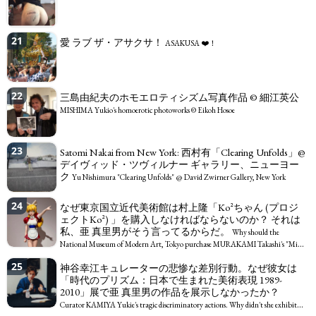
21
愛 ラブ ザ・アサクサ！
ASAKUSA ❤️！
22
三島由紀夫のホモエロティシズム写真作品 © 細江英公
MISHIMA Yukio's homoerotic photoworks © Eikoh Hosoe
23
Satomi Nakai from New York: 西村有「Clearing Unfolds」@
デイヴィッド・ツヴィルナー ギャラリー、ニューヨー
ク
Yu Nishimura "Clearing Unfolds" @ David Zwirner Gallery, New York
24
なぜ東京国立近代美術館は村上隆「Ko²ちゃん (プロジ
ェクトKo²) 」を購入しなければならないのか？ それは
私、亜 真里男がそう言ってるからだ。
Why should the
National Museum of Modern Art, Tokyo purchase MURAKAMI Takashi's "Miss
Ko² (Project Ko²)"? Because I, Mario A, say so.
25
神谷幸江キュレーターの悲惨な差別行動。なぜ彼女は
「時代のプリズム：日本で生まれた美術表現 1989-
2010」展で亜 真里男の作品を展示しなかったか？
Curator KAMIYA Yukie's tragic discriminatory actions. Why didn't she exhibit