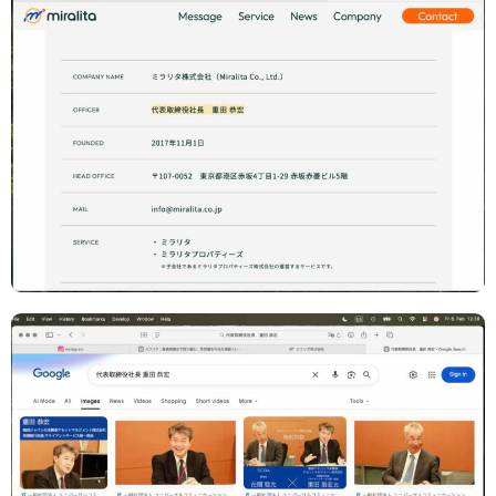
TAGS
PEOPLE
RANKING
ART WORLD
CULTURAL ESSAYS
POP CULTURE
JP-SOCIETY
POLITICS
REVIEWS
ARTICLES