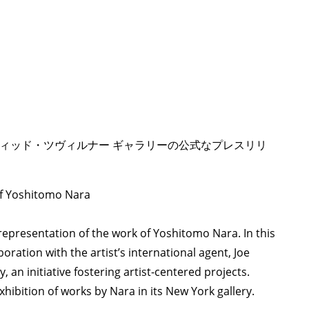
ィッド・ツヴィルナー ギャラリーの公式なプレスリリ
f Yoshitomo Nara
representation of the work of Yoshitomo Nara. In this
boration with the artist’s international agent, Joe
 an initiative fostering artist-centered projects.
hibition of works by Nara in its New York gallery.