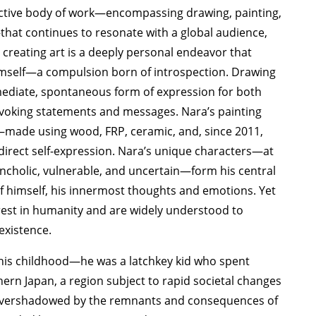
nctive body of work—encompassing drawing, painting,
—that continues to resonate with a global audience,
creating art is a deeply personal endeavor that
imself—a compulsion born of introspection. Drawing
immediate, spontaneous form of expression for both
voking statements and messages. Nara’s painting
—made using wood, FRP, ceramic, and, since 2011,
irect self-expression. Nara’s unique characters—at
ncholic, vulnerable, and uncertain—form his central
 of himself, his innermost thoughts and emotions. Yet
erest in humanity and are widely understood to
xistence.
in his childhood—he was a latchkey kid who spent
ern Japan, a region subject to rapid societal changes
 overshadowed by the remnants and consequences of