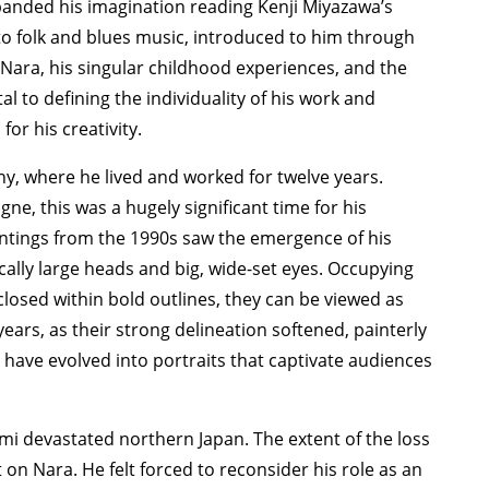
TAGS
PEOPLE
RANKING
xpanded his imagination reading Kenji Miyazawa’s
g to folk and blues music, introduced to him through
 Nara, his singular childhood experiences, and the
l to defining the individuality of his work and
or his creativity.
y, where he lived and worked for twelve years.
ULTURAL ESSAYS
POP CULTURE
JP-SOCIETY
POLITICS
REV
ogne, this was a hugely significant time for his
intings from the 1990s saw the emergence of his
tically large heads and big, wide-set eyes. Occupying
closed within bold outlines, they can be viewed as
years, as their strong delineation softened, painterly
have evolved into portraits that captivate audiences
i devastated northern Japan. The extent of the loss
on Nara. He felt forced to reconsider his role as an