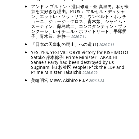
アンドレ ブルトン・瀧口修造・亜 真里男。私が東
京を大好きな理由。PLUS： マルセル・デュシャ
ン、エットレ・ソットサス、ウンベルト・ボッチ
ョーニ、ジョージ・グロス、青木繁、シャイム・
スーティン、藤島武二、コンスタンティン・ブラ
ンクーシ、レイチェル・ホワイトリード、手塚愛
子、青木豊、林静一
2026.7.14
「日本の天皇制の廃止」への道 (1)
2026.7.11
YES, YES, YES! VICTORY!! Victory for KISHIMOTO
Satoko 岸本聡子! Prime Minister TAKAICHI
Sanae’s Party had been destroyed by us
Suginami-ku 杉並区 People! F*ck the LDP and
Prime Minister Takaichi!
2026.6.29
美輪明宏 MIWA Akihiro R.I.P
2026.6.28