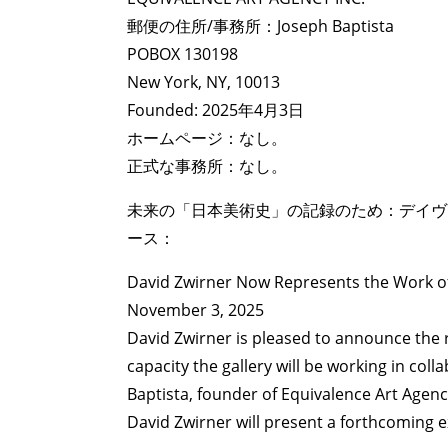
郵便の住所/事務所：Joseph Baptista
POBOX 130198
New York, NY, 10013
Founded: 2025年4月3日
ホームページ：なし。
正式な事務所：なし。
未来の「日本美術史」の記録のため：デイヴ
ース：
David Zwirner Now Represents the Work o
November 3, 2025
David Zwirner is pleased to announce the 
capacity the gallery will be working in colla
Baptista, founder of Equivalence Art Agency,
David Zwirner will present a forthcoming ex