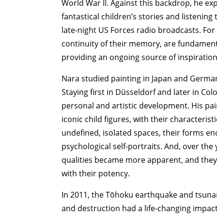
World War II. Against this backdrop, he e
fantastical children’s stories and listenin
late-night US Forces radio broadcasts. For
continuity of their memory, are fundamenta
providing an ongoing source of inspiration f
Nara studied painting in Japan and German
ART WORLD
C
Staying first in Düsseldorf and later in Col
personal and artistic development. His pa
iconic child figures, with their characteris
undefined, isolated spaces, their forms en
psychological self-portraits. And, over the 
qualities became more apparent, and they 
with their potency.
In 2011, the Tōhoku earthquake and tsunam
and destruction had a life-changing impact 