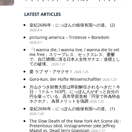
LATEST ARTICLES
皇紀2686年：にっぽんの核保有国への道。 (2)
2026.8.4
picturing america – Tristesse + Boredom
2026.8.1
「I wanna die, I wanna live, I wanna die to set
me free」スリープレス、セックスレス、憂鬱
で、自己憐憫に浸る日本人女性サナエ：道標とし
ての破壊。
2026.7.27
愛 ラブ ザ・アサクサ！
2026.7.25
Goro-kun, der Hüfte Wissenschaftler
2026.7.23
片山さつき財務大臣は即刻解任されるべきだ！今
日： 1ドル = 163円。にっぽん人がずっと自分の
円を吸っている。高市早苗首相「円安で外為特会
ホクホク」 為替メリットを強調
2026.7.22
皇紀2686年：にっぽんの核保有国への道。 (1)
2026.7.20
The Slow Death of the New York Art Scene (4) :
Pretentious Idiot, Instagrammer Joke Jeffrey
Magid vs. Dead Jerry Gogosian
2026.7.17