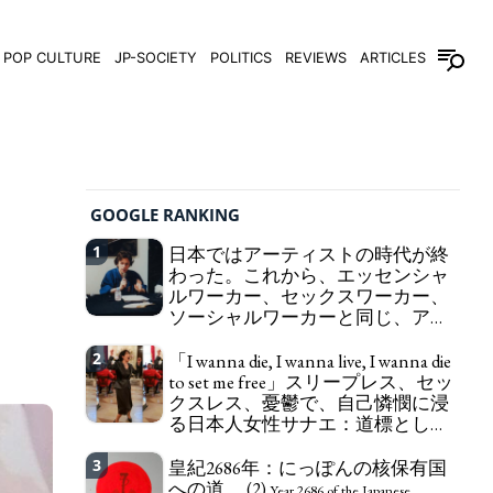
POP CULTURE
JP-SOCIETY
POLITICS
REVIEWS
ARTICLES
GOOGLE RANKING
1
日本ではアーティストの時代が終
わった。これから、エッセンシャ
ルワーカー、セックスワーカー、
ソーシャルワーカーと同じ、アー
トワーカーになる。
We have to change
2
「I wanna die, I wanna live, I wanna die
in Japan the word "artist" into the word "Art
to set me free」スリープレス、セッ
Worker" (similar to "Essential Worker", "Sex Worker"
クスレス、憂鬱で、自己憐憫に浸
or "Social Worker")
る日本人女性サナエ：道標として
の破壊。
"I wanna die, I wanna live, I wanna
3
皇紀2686年：にっぽんの核保有国
die to set me free" - Sanae, a Japanese woman who
への道。 (2)
is sleepless, sexless, depressive and wallowing in
Year 2686 of the Japanese