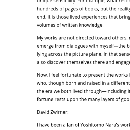
unique sensibility. For example, what reso
hundreds of pages of books, but the reality
end, it is those lived experiences that bri
volumes of written knowledge.
My works are not directed toward others, no
emerge from dialogues with myself—the bar
lying across the picture plane. In that sen
also discover themselves there and engage 
Now, I feel fortunate to present the works I
who, though born and raised in a different
the era we both lived through—including it
fortune rests upon the many layers of good
David Zwirner:
I have been a fan of Yoshitomo Nara’s wor