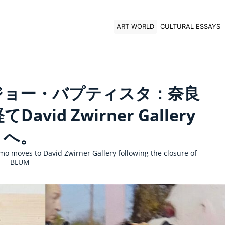
ART WORLD
CULTURAL ESSAYS
ジョー・バプティスタ：奈良
vid Zwirner Gallery
へ。
mo moves to David Zwirner Gallery following the closure of
BLUM