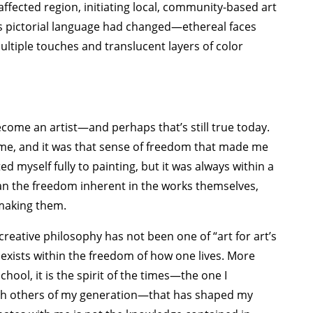
affected region, initiating local, community-based art
is pictorial language had changed—ethereal faces
tiple touches and translucent layers of color
ecome an artist—and perhaps that’s still true today.
o me, and it was that sense of freedom that made me
ed myself fully to painting, but it was always within a
an the freedom inherent in the works themselves,
 making them.
creative philosophy has not been one of “art for art’s
at exists within the freedom of how one lives. More
chool, it is the spirit of the times—the one I
th others of my generation—that has shaped my