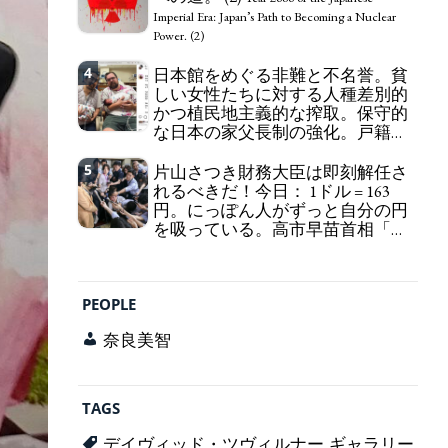
self-pity: destruction as a guidepost.
Imperial Era: Japan’s Path to Becoming a Nuclear
Power. (2)
4
日本館をめぐる非難と不名誉。貧
しい女性たちに対する人種差別的
かつ植民地主義的な搾取。保守的
な日本の家父長制の強化。戸籍制
度の強化。差別的な血統思想の強
化。
5
片山さつき財務大臣は即刻解任さ
Criticism and disgrace surrounding the
れるべきだ！今日： 1ドル = 163
Japan Pavilion. Racist and colonial exploitation of
円。にっぽん人がずっと自分の円
poor women. Strengthening of conservative
を吸っている。高市早苗首相「円
Japanese patriarchy. Strengthening of the family
安で外為特会ホクホク」 為替メリ
registration system. Reinforcement of
ットを強調
discriminatory bloodline ideology.
Finance Minister KATAYAMA
Satsuki should be fired immediately! Today: 1 US$ =
PEOPLE
163 Yen. The Japanese Have Long Been Draining
Their Own Yen. Prime Minister TAKAICHI
奈良美智
Sanae: "The weak Yen makes the Foreign Exchange
Fund Special Account happy" - Emphasising the
benefits of the exchange rate
TAGS
デイヴィッド・ツヴィルナー ギャラリー