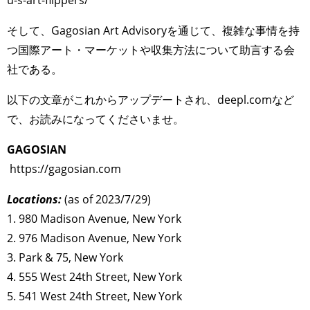
TAGS
PEOPLE
RANKING
そして、Gagosian Art Advisoryを通じて、複雑な事情を持
つ国際アート・マーケットや収集方法について助言する会
社である。
ART WORLD
CULTURAL ESSAYS
POP CULTURE
JP-SOCIETY
以下の文章がこれからアップデートされ、deepl.comなど
で、お読みになってくださいませ。
POLITICS
REVIEWS
ARTICLES
GAGOSIAN
https://gagosian.com
Locations:
(as of 2023/7/29)
1. 980 Madison Avenue, New York
2. 976 Madison Avenue, New York
3. Park & 75, New York
4. 555 West 24th Street, New York
5. 541 West 24th Street, New York