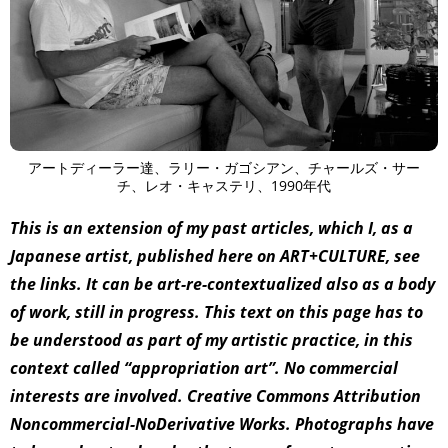
アートディーラー達、ラリー・ガゴシアン、チャールズ・サー
チ、レオ・キャステリ、1990年代
This is an extension of my past articles, which I, as a
Japanese artist, published here on ART+CULTURE, see
the links. It can be art-re-contextualized also as a body
of work, still in progress. This text on this page has to
be understood as part of my artistic practice, in this
context called “appropriation art”. No commercial
interests are involved. Creative Commons Attribution
Noncommercial-NoDerivative Works. Photographs have