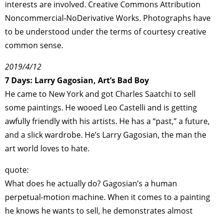
interests are involved. Creative Commons Attribution
Noncommercial-NoDerivative Works. Photographs have
to be understood under the terms of courtesy creative
common sense.
2019/4/12
7 Days: Larry Gagosian, Art’s Bad Boy
He came to New York and got Charles Saatchi to sell
some paintings. He wooed Leo Castelli and is getting
awfully friendly with his artists. He has a “past,” a future,
and a slick wardrobe. He’s Larry Gagosian, the man the
art world loves to hate.
quote:
What does he actually do? Gagosian’s a human
perpetual-motion machine. When it comes to a paint­ing
he knows he wants to sell, he demonstrates al­most