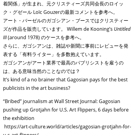
着関係」が生まれ、元クリスティーズ共同会長のロイッ
ク・グゼール Loïc Gouzerの最新コメントを参考へ。
アート・バーゼルのガゴシアン・ブースではクリスティー
ズが作品を販売しています。 Willem de Kooning’s
Untitled
III
(around 1978) のケースを参考へ。
さらに、ガゴシアンは、雑誌や新聞に事前にレビューを発
表する「有料ライター」を多数抱えています。
ガゴシアンがアート業界で最高のパブリシストを雇うの
は、ある意味当然のことなのでは？
It’s kind of a no brainer that Gagosian pays for the best
publicists in the art business?
“Bribed” journalism at Wall Street Journal: Gagosian
pushing up Grotjahn for U.S. Art Flippers, 6 days before
the exhibition
https://art-culture.world/articles/gagosian-grotjahn-for-
u-s-art-flippers/