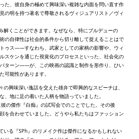
った、彼自身の極めて興味深い複雑な内面を問い直す作
見の明を持つ著名で尊敬されるヴィジュアリスト／ヴィ
読み解くことができます。なぜなら、特にブルデューの
術の自律性は社会的条件から切り離して捉えることはで
トゥス——すなわち、武家としての家柄の影響や、ウィ
ルスケンを通じた視覚化のプロセスといった、社会化の
パターン——が、この映画の認識と制作を形作り、ひい
た可能性があります。
数々の興味深い逸話を交えた雄弁で即興的なスピーチは、
な、地に足の着いた人柄を物語っていました。
年に彼の傑作『白痴』の試写会でのことでした。その後
顔を合わせていました。どうやら私たちはファッション
ている『SPh』のリメイク作は傑作になるかもしれない