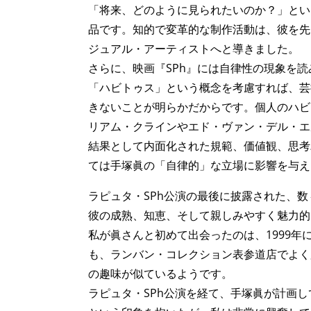
「将来、どのように見られたいのか？」とい
品です。知的で変革的な制作活動は、彼を先
ジュアル・アーティストへと導きました。
さらに、映画『SPh』には自律性の現象を
「ハビトゥス」という概念を考慮すれば、芸
きないことが明らかだからです。個人のハビ
リアム・クラインやエド・ヴァン・デル・エ
結果として内面化された規範、価値観、思考
ては手塚眞の「自律的」な立場に影響を与え
ラピュタ・SPh公演の最後に披露された、
彼の成熟、知恵、そして親しみやすく魅力的
私が眞さんと初めて出会ったのは、1999
も、ランバン・コレクション表参道店でよく
の趣味が似ているようです。
ラピュタ・SPh公演を経て、手塚眞が計画し