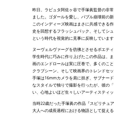
昨日、ラピュタ阿佐ヶ谷で手塚眞監督の非常
ました。ゴダールを愛し、バブル崩壊前の新
このインディーズ映画はまさに共感できる作
史を回想するフラッシュバック、そしてシュ
という時代を視覚的に見事に反映しています
ヌーヴェルヴァーグを彷彿とさせるポエティ
学生時代に巧みに作り上げたこの作品は、まさに
画のエンドロールは実に圧巻で、多くのこと
クラブシーン、そして映画界のトレンドセッ
手塚は16mmカメラを肩に担ぎ、サブナード
なスタイルで独りで撮影を行ったが、彼の「
い、心地よいほど生々しいアーティスティッ
当時22歳だった手塚眞の作品『スピリチュ
大人への成長過程における物語として捉える