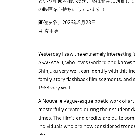
という印象を抱いたが、私は非常に興奮して
の映画を心待ちにしています！
阿佐ヶ谷、2026年5月28日
亜 真里男
Yesterday I saw the extremely interesting 
ASAGAYA. I, who loves Godard and knows
Shinjuku very well, can identify with this i
family-story flashback film segments, and su
1983 very well.
A Nouvelle Vague-esque poetic work of art
masterfully created during their student day
times. The film’s end credits are quite so
individuals who are now considered trendse
film.