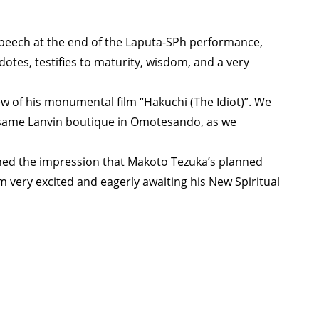
eech at the end of the Laputa-SPh performance,
tes, testifies to maturity, wisdom, and a very
iew of his monumental film “Hakuchi (The Idiot)”. We
e same Lanvin boutique in Omotesando, as we
ined the impression that Makoto Tezuka’s planned
m very excited and eagerly awaiting his New Spiritual