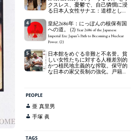
クスレス、憂鬱で、自己憐憫に浸
163 Yen. The Japanese Have Long Been Draining
る日本人女性サナエ：道標として
Their Own Yen. Prime Minister TAKAICHI
の破壊。
Sanae: "The weak Yen makes the Foreign Exchange
"I wanna die, I wanna live, I wanna
4
Fund Special Account happy" - Emphasising the
皇紀2686年：にっぽんの核保有国
die to set me free" - Sanae, a Japanese woman who
benefits of the exchange rate
への道。 (2)
is sleepless, sexless, depressive and wallowing in
Year 2686 of the Japanese
self-pity: destruction as a guidepost.
Imperial Era: Japan’s Path to Becoming a Nuclear
Power. (2)
5
日本館をめぐる非難と不名誉。貧
しい女性たちに対する人種差別的
かつ植民地主義的な搾取。保守的
な日本の家父長制の強化。戸籍制
度の強化。差別的な血統思想の強
化。
Criticism and disgrace surrounding the
Japan Pavilion. Racist and colonial exploitation of
PEOPLE
poor women. Strengthening of conservative
Japanese patriarchy. Strengthening of the family
亜 真里男
registration system. Reinforcement of
discriminatory bloodline ideology.
手塚 眞
TAGS