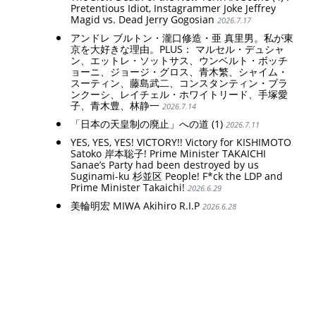
Pretentious Idiot, Instagrammer Joke Jeffrey
Magid vs. Dead Jerry Gogosian
2026.7.17
アンドレ ブルトン・瀧口修造・亜 真里男。私が東
京を大好きな理由。PLUS： マルセル・デュシャ
ン、エットレ・ソットサス、ウンベルト・ボッチ
ョーニ、ジョージ・グロス、青木繁、シャイム・
スーティン、藤島武二、コンスタンティン・ブラ
ンクーシ、レイチェル・ホワイトリード、手塚愛
子、青木豊、林静一
2026.7.14
「日本の天皇制の廃止」への道 (1)
2026.7.11
YES, YES, YES! VICTORY!! Victory for KISHIMOTO
Satoko 岸本聡子! Prime Minister TAKAICHI
Sanae’s Party had been destroyed by us
Suginami-ku 杉並区 People! F*ck the LDP and
Prime Minister Takaichi!
2026.6.29
美輪明宏 MIWA Akihiro R.I.P
2026.6.28