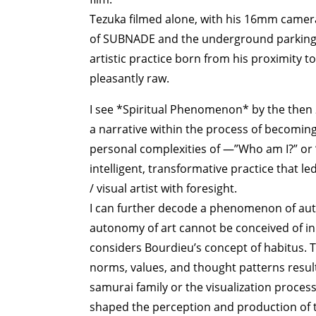
Tezuka filmed alone, with his 16mm camera o
of SUBNADE and the underground parking l
artistic practice born from his proximity
pleasantly raw.
I see *Spiritual Phenomenon* by the then 
ART WORLD
C
a narrative within the process of becoming
personal complexities of —”Who am I?” or “
intelligent, transformative practice that 
/ visual artist with foresight.
I can further decode a phenomenon of auton
autonomy of art cannot be conceived of in 
considers Bourdieu’s concept of habitus. T
norms, values, and thought patterns resulti
samurai family or the visualization proce
shaped the perception and production of t