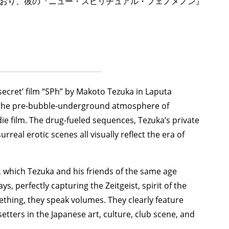
おり、彼の『ニュー・スピリチュアル・フェノメノン』
‘secret’ film “SPh” by Makoto Tezuka in Laputa
 the pre-bubble-underground atmosphere of
ndie film. The drug-fueled sequences, Tezuka’s private
rreal erotic scenes all visually reflect the era of
, which Tezuka and his friends of the same age
s, perfectly capturing the Zeitgeist, spirit of the
mething, they speak volumes. They clearly feature
tters in the Japanese art, culture, club scene, and