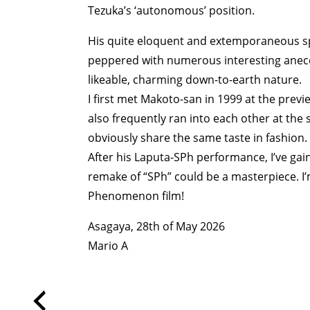
Tezuka’s ‘autonomous’ position.
His quite eloquent and extemporaneous sp
peppered with numerous interesting anecdo
likeable, charming down-to-earth nature.
I first met Makoto-san in 1999 at the prev
also frequently ran into each other at th
obviously share the same taste in fashion.
After his Laputa-SPh performance, I’ve ga
remake of “SPh” could be a masterpiece. I’
Phenomenon film!
Asagaya, 28th of May 2026
Mario A