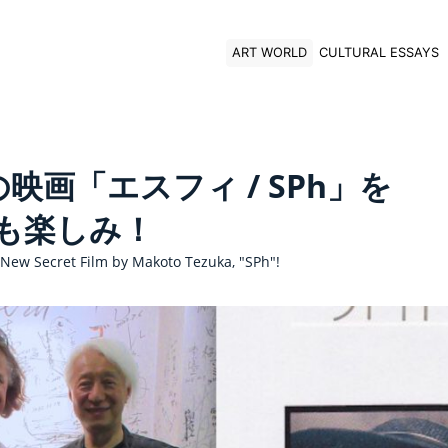
ART WORLD
CULTURAL ESSAYS
画「エスフィ / SPh」を
も楽しみ！
 New Secret Film by Makoto Tezuka, "SPh"!