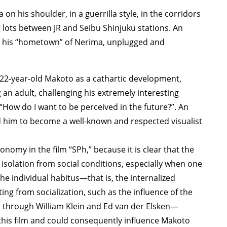
TAGS
PEOPLE
RANKING
n his shoulder, in a guerrilla style, in the corridors
ots between JR and Seibu Shinjuku stations. An
 to his “hometown” of Nerima, unplugged and
22-year-old Makoto as a cathartic development,
ULTURAL ESSAYS
POP CULTURE
JP-SOCIETY
POLITICS
REV
 an adult, challenging his extremely interesting
How do I want to be perceived in the future?”. An
led him to become a well-known and respected visualist
omy in the film “SPh,” because it is clear that the
isolation from social conditions, especially when one
he individual habitus—that is, the internalized
ng from socialization, such as the influence of the
ss through William Klein and Ed van der Elsken—
his film and could consequently influence Makoto