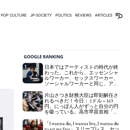
POP CULTURE
JP-SOCIETY
POLITICS
REVIEWS
ARTICLES
GOOGLE RANKING
1
日本ではアーティストの時代が終
わった。これから、エッセンシャ
ルワーカー、セックスワーカー、
ソーシャルワーカーと同じ、アー
トワーカーになる。
We have to change
2
片山さつき財務大臣は即刻解任さ
in Japan the word "artist" into the word "Art
れるべきだ！今日： 1ドル = 163
Worker" (similar to "Essential Worker", "Sex Worker"
円。にっぽん人がずっと自分の円
or "Social Worker")
を吸っている。高市早苗首相「円
安で外為特会ホクホク」 為替メリ
ットを強調
3
「I wanna die, I wanna live, I wanna die
Finance Minister KATAYAMA
to set me free」スリープレス、セッ
Satsuki should be fired immediately! Today: 1 US$ =