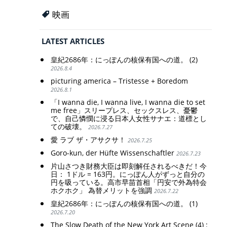
映画
LATEST ARTICLES
皇紀2686年：にっぽんの核保有国への道。 (2)
2026.8.4
picturing america – Tristesse + Boredom
2026.8.1
「I wanna die, I wanna live, I wanna die to set
me free」スリープレス、セックスレス、憂鬱
で、自己憐憫に浸る日本人女性サナエ：道標とし
ての破壊。
2026.7.27
愛 ラブ ザ・アサクサ！
2026.7.25
Goro-kun, der Hüfte Wissenschaftler
2026.7.23
片山さつき財務大臣は即刻解任されるべきだ！今
日： 1ドル = 163円。にっぽん人がずっと自分の
円を吸っている。高市早苗首相「円安で外為特会
ホクホク」 為替メリットを強調
2026.7.22
皇紀2686年：にっぽんの核保有国への道。 (1)
2026.7.20
The Slow Death of the New York Art Scene (4) :