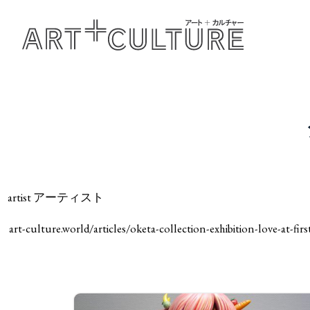
artist アーティスト
art-culture.world/articles/oketa-collection-exhibition-lov