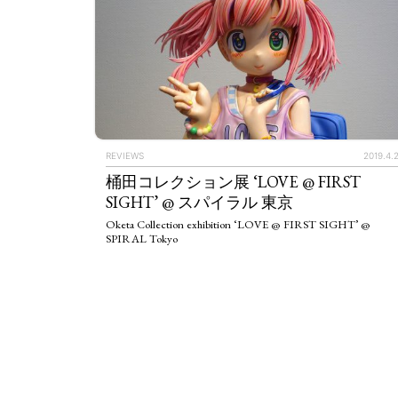
REVIEWS
2019.4.
桶田コレクション展 ‘LOVE @ FIRST
SIGHT’ @ スパイラル 東京
Oketa Collection exhibition ‘LOVE @ FIRST SIGHT’ @
SPIRAL Tokyo
ART WORLD
C