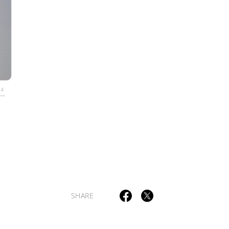
TAGS
PEOPLE
RANKING
24
ULTURAL ESSAYS
POP CULTURE
JP-SOCIETY
POLITICS
REV
SHARE