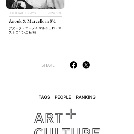
CULTURAL ESSAYS
2024.6.19
TAGS
PEOPLE
RANKING
Anouk & Marcello in 8½
アヌーク・エーメ & マルチェロ・マ
ストロヤンニ in 8½
ART WORLD
CULTURAL ESSAYS
POP CULTURE
JP-SOCIETY
SHARE
POLITICS
REVIEWS
ARTICLES
TAGS
PEOPLE
RANKING