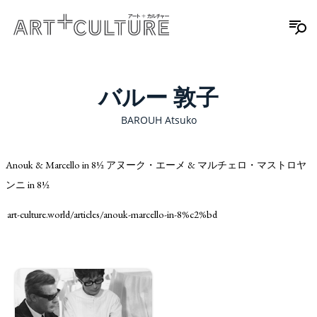
バルー 敦子
BAROUH Atsuko
Anouk & Marcello in 8½ アヌーク・エーメ & マルチェロ・マストロヤ
ンニ in 8½
art-culture.world/articles/anouk-marcello-in-8%c2%bd