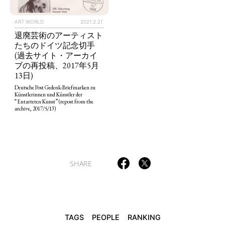
ART WORLD
2021.2.21
退廃芸術のアーティスト
たちのドイツ記念切手
(過去サイト・アーカイ
TAGS
PEOPLE
RANKING
ブの再投稿、2017年5月
13日)
Deutsche Post Gedenk-Briefmarken zu
Künstlerinnen und Künstler der
“Entarteten Kunst” (repost from the
archive, 2017/5/13)
ART WORLD
CULTURAL ESSAYS
POP CULTURE
JP-SOCIETY
POLITICS
REVIEWS
ARTICLES
SHARE
TAGS
PEOPLE
RANKING