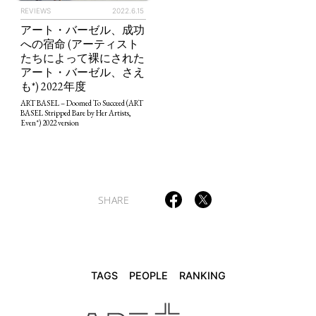
REVIEWS
2022.6.15
アート・バーゼル、成功
への宿命 (アーティスト
たちによって裸にされた
TAGS
PEOPLE
RANKING
アート・バーゼル、さえ
も*) 2022年度
ART BASEL – Doomed To Succeed (ART
BASEL Stripped Bare by Her Artists,
Even*) 2022 version
ART WORLD
CULTURAL ESSAYS
POP CULTURE
JP-SOCIETY
POLITICS
REVIEWS
ARTICLES
SHARE
TAGS
PEOPLE
RANKING