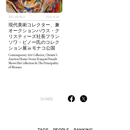
ART WORLD
2021.8.26
現代美術コレクター、兼
オークションハウス・ク
TAGS
PEOPLE
RANKING
リスティーズ社長フラン
ソワ・ピノー氏のコレク
ション展 in モナコ公国
Contemporary Art Collector, Christie’s
Auction House Owner François Pinault
Shows His Collection In The Principality
of Monaco
ART WORLD
CULTURAL ESSAYS
POP CULTURE
JP-SOCIETY
POLITICS
REVIEWS
ARTICLES
SHARE
TAGS
PEOPLE
RANKING