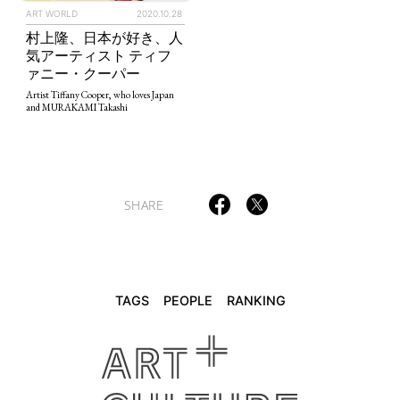
ART WORLD
2020.10.28
村上隆、日本が好き、人
気アーティスト ティフ
TAGS
PEOPLE
RANKING
ァニー・クーパー
Artist Tiffany Cooper, who loves Japan
and MURAKAMI Takashi
ART WORLD
CULTURAL ESSAYS
POP CULTURE
JP-SOCIETY
SHARE
POLITICS
REVIEWS
ARTICLES
TAGS
PEOPLE
RANKING