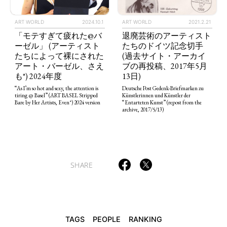
ART WORLD
2024.10.1
ART WORLD
2021.2.21
「モテすぎて疲れた@バ
退廃芸術のアーティスト
ーゼル」 (アーティスト
たちのドイツ記念切手
TAGS
PEOPLE
RANKING
たちによって裸にされた
(過去サイト・アーカイ
アート・バーゼル、さえ
ブの再投稿、2017年5月
も*) 2024年度
13日)
“As I’m so hot and sexy, the attention is
Deutsche Post Gedenk-Briefmarken zu
tiring @ Basel” (ART BASEL Stripped
Künstlerinnen und Künstler der
Bare by Her Artists, Even*) 2024 version
“Entarteten Kunst” (repost from the
archive, 2017/5/13)
ART WORLD
CULTURAL ESSAYS
POP CULTURE
JP-SOCIETY
POLITICS
REVIEWS
ARTICLES
SHARE
TAGS
PEOPLE
RANKING