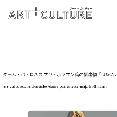
ダーム・パトロネス マヤ・ホフマン氏の新建物「LUMAアルル」 Dame Patr
art-culture.world/articles/dame-patronesse-maja-hoffmann