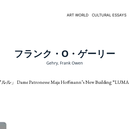
ART WORLD
CULTURAL ESSAYS
フランク・O・ゲーリー
Gehry, Frank Owen
onesse Maja Hoffmann’s New Building “LUMA A