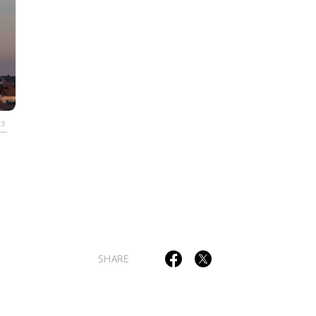
TAGS
PEOPLE
RANKING
23
ULTURAL ESSAYS
POP CULTURE
JP-SOCIETY
POLITICS
REV
SHARE