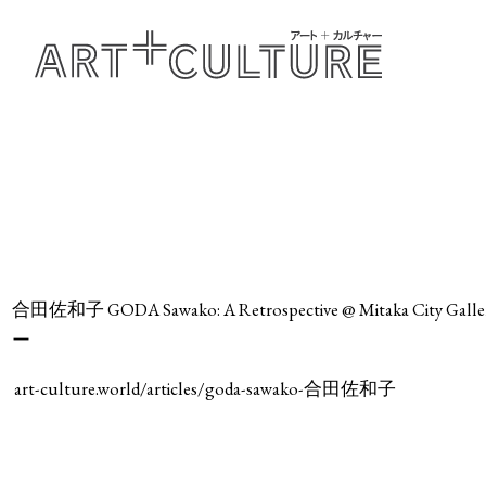
合田佐和子 GODA Sawako: A Retrospective @ Mitaka
ー
art-culture.world/articles/goda-sawako-合田佐和子