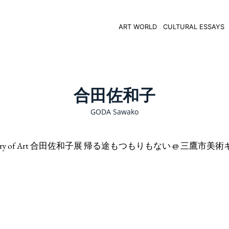
ART WORLD
CULTURAL ESSAYS
合田佐和子
GODA Sawako
 City Gallery of Art 合田佐和子展 帰る途もつもりもない @ 三鷹市