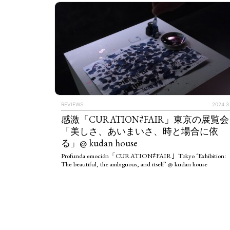
REVIEWS
2024.3
感激「CURATION⇄FAIR」東京の展覧会
「美しさ、あいまいさ、時と場合に依
る」@ kudan house
Profunda emoción「CURATION⇄FAIR」Tokyo ‘Exhibition:
The beautiful, the ambiguous, and itself’ @ kudan house
ART WORLD
C