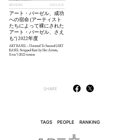
REVIEWS
2022.6.15
アート・バーゼル、成功
への宿命 (アーティスト
たちによって裸にされた
TAGS
PEOPLE
RANKING
アート・バーゼル、さえ
も*) 2022年度
ART BASEL – Doomed To Succeed (ART
BASEL Stripped Bare by Her Artists,
Even*) 2022 version
ART WORLD
CULTURAL ESSAYS
POP CULTURE
JP-SOCIETY
POLITICS
REVIEWS
ARTICLES
SHARE
TAGS
PEOPLE
RANKING