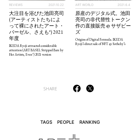
REVIEWS
2021.10.22
ART WORLD
2021.6.4
大注目を浴びた池田亮司
原産のデジタル式。池田
(アーティストたちによ
亮司の非代替性トークン
って裸にされたアート・
作の直接販売 @ サザビー
TAGS
PEOPLE
RANKING
バーゼル、さえも*) 2021
ズ
年度
Origins of Digital Formula. IKEDA
Ryoji’s direct sale of NFT @ Sotheby’s
IKEDA Ryoji attracted considerable
attention (ART BASEL Stripped Bare by
Her Artists, Even*) 2021 version
ART WORLD
CULTURAL ESSAYS
POP CULTURE
JP-SOCIETY
POLITICS
REVIEWS
ARTICLES
SHARE
TAGS
PEOPLE
RANKING