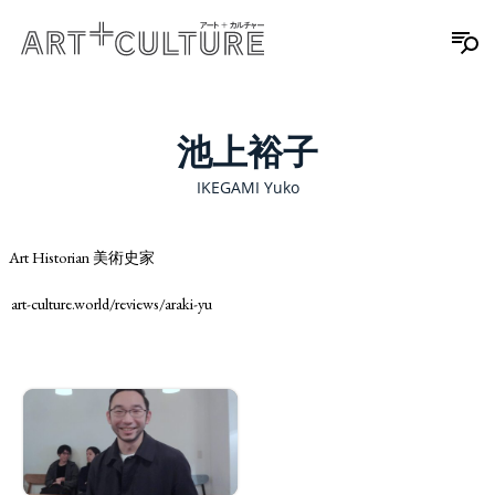
池上裕子
IKEGAMI Yuko
Art Historian 美術史家
art-culture.world/reviews/araki-yu