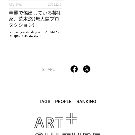
REVIEWS
2025.12.2
華麗で傑出している芸術
TAGS
PEOPLE
RANKING
家、荒木悠 (無人島プロ
ダクション)
Brilliant, outstanding artist ARAKI Yu
(MUJIN-TO Production)
ART WORLD
CULTURAL ESSAYS
POP CULTURE
JP-SOCIETY
POLITICS
REVIEWS
ARTICLES
SHARE
TAGS
PEOPLE
RANKING