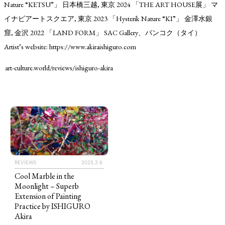
Nature “KETSU”」 日本橋三越, 東京 2024 「THE ART HOUSE展」 マ
イナビアートスクエア, 東京 2023 「Hysterik Nature “KI”」 金澤水銀
窟, 金沢 2022 「LAND FORM」 SAC Gallery、バンコク（タイ）
Artist’s website: https://www.akiraishiguro.com
art-culture.world/reviews/ishiguro-akira
TAGS
PEOPLE
RANKING
REVIEWS
2025.2.6
Cool Marble in the
Moonlight – Superb
ART WORLD
CULTURAL ESSAYS
POP CULTURE
JP-SOCIETY
Extension of Painting
Practice by ISHIGURO
POLITICS
REVIEWS
ARTICLES
Akira