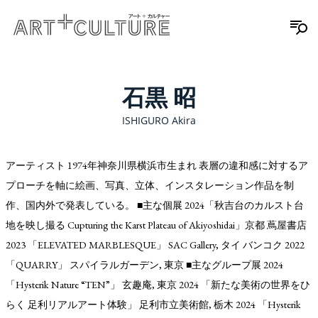
石黒 昭
ISHIGURO Akira
アーティスト 1974年神奈川県横浜市生まれ 表層の違和感に対するア
プローチを軸に絵画、写真、立体、インスタレーション作品を制
作、国内外で発表している。 ■主な個展 2024「秋吉台のカルスト台
地を映し撮る Cupturing the Karst Plateau of Akiyoshidai」京都 蔦屋書店
2023 「ELEVATED MARBLESQUE」 SAC Gallery, タイ バンコク 2022
「QUARRY」 スパイラルガーデン, 東京 ■主なグループ展 2024
「Hysterik Nature “TEN”」 玄趣庵, 東京 2024 「新たな美術の世界をひ
らく 足利リアルアート体験」 足利市立美術館, 栃木 2024 「Hysterik