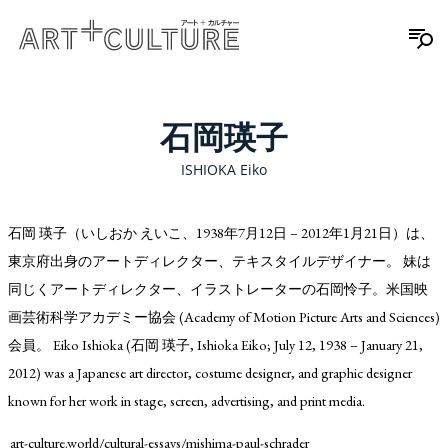
石岡瑛子
ISHIOKA Eiko
石岡 瑛子（いしおか えいこ、1938年7月12日 – 2012年1月21日）は、
東京府出身のアートディレクター、テキスタイルデザイナー。 妹は
同じくアートディレクター、イラストレーターの石岡怜子。米国映
画芸術科学アカデミー協会 (Academy of Motion Picture Arts and Sciences)
会員。 Eiko Ishioka (石岡 瑛子, Ishioka Eiko; July 12, 1938 – January 21,
2012) was a Japanese art director, costume designer, and graphic designer
known for her work in stage, screen, advertising, and print media.
art-culture.world/cultural-essays/mishima-paul-schrader