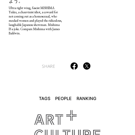
よう。
POLITICS
REVIEWS
ARTICLES
Ultra right wing, fascist MISHIMA
Yukio, a chauvinist idiot, a coward for
not coming out as a homosexual, who
mocked women and played the ridiculous,
laughable Japanese showman. Mishima
IS a joke. Compare Mishima with James
Baldwin.
SHARE
TAGS
PEOPLE
RANKING