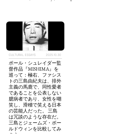
CULTURAL ESSAYS
2025.10.30
ポール・シュレイダー監
督作品『MISHIMA』を
巡って：極右、ファシス
トの三島由紀夫は、排外
TAGS
PEOPLE
RANKING
主義の馬鹿で、同性愛者
であることを公表しない
臆病者であり、女性を嘲
笑し、滑稽で笑える日本
の芸能人だった。 三島
は冗談のような存在だ。
三島とジェームズ・ボー
ART WORLD
CULTURAL ESSAYS
POP CULTURE
JP-SOCIETY
ルドウィンを比較してみ