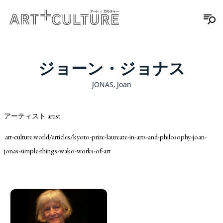
ジョーン・ジョナス
JONAS, Joan
アーティスト artist
art-culture.world/articles/kyoto-prize-laureate-in-arts-and-philosophy-joan-
jonas-simple-things-wako-works-of-art