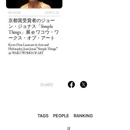
REVIEWS
2018.12.22
京都賞受賞者のジョー
TAGS
PEOPLE
RANKING
ン・ジョナス「Simple
Things」展 @ ワコウ・ワ
ークス・オブ・アート
Kyoto Prize Laureate in Arts and
Philosophy, Joan Jonas “Simple Things”
@ WAKO WORKS OF ART
ART WORLD
CULTURAL ESSAYS
POP CULTURE
JP-SOCIETY
POLITICS
REVIEWS
ARTICLES
SHARE
TAGS
PEOPLE
RANKING