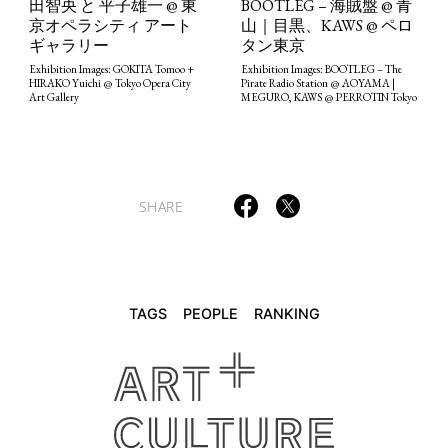
田智央 と 平子雄一 @ 東
BOOTLEG – 海賊盤 @ 青
京オペラシティ アート
山｜目黒、KAWS @ ペロ
ギャラリー
タン東京
TAGS
PEOPLE
RANKING
Exhibition Images: GOKITA Tomoo +
Exhibition Images: BOOTLEG – The
HIRAKO Yuichi @ Tokyo Opera City
Pirate Radio Station @ AOYAMA |
Art Gallery
MEGURO, KAWS @ PERROTIN Tokyo
ART WORLD
CULTURAL ESSAYS
POP CULTURE
JP-SOCIETY
SHARE
POLITICS
REVIEWS
ARTICLES
TAGS
PEOPLE
RANKING