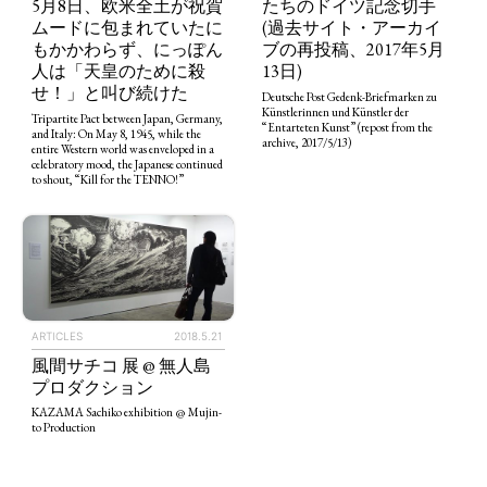
5月8日、欧米全土が祝賀
たちのドイツ記念切手
ムードに包まれていたに
(過去サイト・アーカイ
もかかわらず、にっぽん
ブの再投稿、2017年5月
人は「天皇のために殺
13日)
せ！」と叫び続けた
Deutsche Post Gedenk-Briefmarken zu
Künstlerinnen und Künstler der
Tripartite Pact between Japan, Germany,
“Entarteten Kunst” (repost from the
and Italy: On May 8, 1945, while the
archive, 2017/5/13)
entire Western world was enveloped in a
celebratory mood, the Japanese continued
to shout, “Kill for the TENNO!”
TAGS
PEOPLE
RANKING
ARTICLES
2018.5.21
ART WORLD
CULTURAL ESSAYS
POP CULTURE
JP-SOCIETY
風間サチコ 展 @ 無人島
プロダクション
POLITICS
REVIEWS
ARTICLES
KAZAMA Sachiko exhibition @ Mujin-
to Production