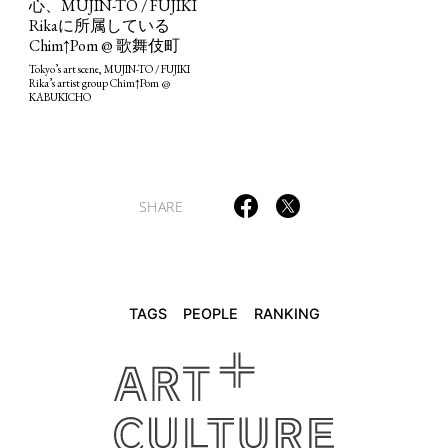
心、MUJIN-TO / FUJIKI
Rikaに所属している
Chim↑Pom @ 歌舞伎町
TAGS
PEOPLE
RANKING
Tokyo’s art scene, MUJIN-TO / FUJIKI
Rika’s artist group Chim↑Pom @
KABUKICHO
ART WORLD
CULTURAL ESSAYS
POP CULTURE
JP-SOCIETY
SHARE
POLITICS
REVIEWS
ARTICLES
TAGS
PEOPLE
RANKING