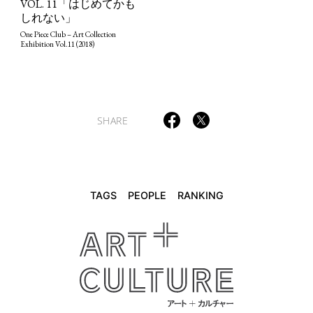
VOL. 11「はじめてかも
しれない」
TAGS
PEOPLE
RANKING
One Piece Club – Art Collection
Exhibition Vol.11 (2018)
SHARE
ART WORLD
CULTURAL ESSAYS
POP CULTURE
JP-SOCIETY
POLITICS
REVIEWS
ARTICLES
TAGS
PEOPLE
RANKING