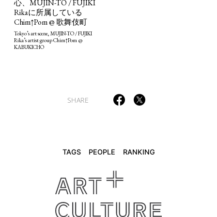
心、MUJIN-TO / FUJIKI
Rikaに所属している
Chim↑Pom @ 歌舞伎町
TAGS
PEOPLE
RANKING
Tokyo’s art scene, MUJIN-TO / FUJIKI
Rika’s artist group Chim↑Pom @
KABUKICHO
ART WORLD
CULTURAL ESSAYS
POP CULTURE
JP-SOCIETY
SHARE
POLITICS
REVIEWS
ARTICLES
TAGS
PEOPLE
RANKING