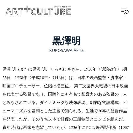
黒澤明
KUROSAWA Akira
黒澤 明（または黒沢 明、くろさわ あきら、1910年〈明治43年〉3月
23日 – 1998年〈平成10年〉9月6日）は、日本の映画監督・脚本家・
映画プロデューサー。位階は従三位。 第二次世界大戦後の日本映画
を代表する監督であり、国際的にも有名で影響力のある監督の一人
とみなされている。ダイナミックな映像表現、劇的な物語構成、ヒ
ューマニズムを基調とした主題で知られる。生涯で30本の監督作品
を発表したが、そのうち16本で俳優の三船敏郎とコンビを組んだ。
青年時代は画家を志望していたが、1936年にP.C.L.映画製作所（1937