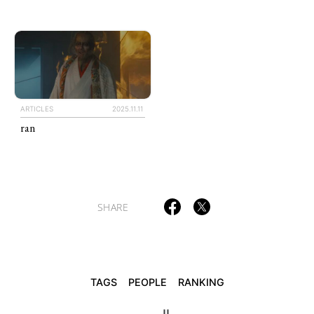
ART WORLD
CULTURAL ESSAYS
POP CULTURE
JP-SOCIETY
POLITICS
REVIEWS
ARTICLES
ARTICLES
2025.11.11
ran
SHARE
TAGS
PEOPLE
RANKING