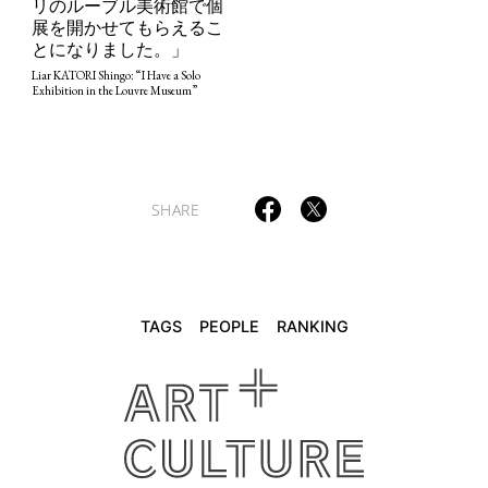
リのルーブル美術館で個
展を開かせてもらえるこ
とになりました。」
TAGS
PEOPLE
RANKING
Liar KATORI Shingo: “I Have a Solo
Exhibition in the Louvre Museum”
ART WORLD
CULTURAL ESSAYS
POP CULTURE
JP-SOCIETY
SHARE
POLITICS
REVIEWS
ARTICLES
TAGS
PEOPLE
RANKING