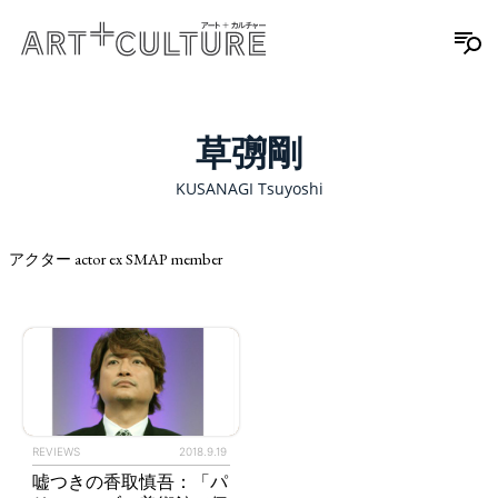
草彅剛
KUSANAGI Tsuyoshi
アクター actor ex SMAP member
REVIEWS
2018.9.19
嘘つきの香取慎吾：「パ