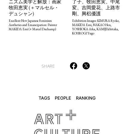
ニズム美学と解放：画家
了子、牧田恵実、中尾
牧田恵実 (＋マルセル・
変、吉岡愛花、上路市
デュシャン)
剛、興梠優護
TAGS
PEOPLE
RANKING
Excellent New Japanese Feminism
Exhibition Images: KIMURA Ryoko,
Aesthetics and Emancipation: Painter
MAKIDA Emi, NAKAO Hen,
MAKIDA Emi (+ Marcel Duchamp)
YOSHIOKA Aika, KAMIJI Ichitaka,
KOHROGI Yugo
ART WORLD
CULTURAL ESSAYS
POP CULTURE
JP-SOCIETY
SHARE
POLITICS
REVIEWS
ARTICLES
TAGS
PEOPLE
RANKING