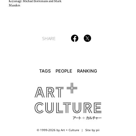
Koyanagi: Michaël Borremans and Mark
Manders
SHARE
TAGS
PEOPLE
RANKING
© 1999-2026 by Art + Culture
Site by pii