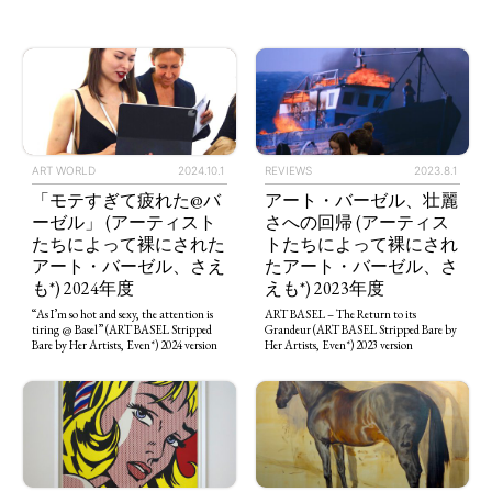
ART WORLD
2024.10.1
REVIEWS
2023.8.1
「モテすぎて疲れた@バ
アート・バーゼル、壮麗
ーゼル」 (アーティスト
さへの回帰 (アーティス
たちによって裸にされた
トたちによって裸にされ
アート・バーゼル、さえ
たアート・バーゼル、さ
も*) 2024年度
えも*) 2023年度
“As I’m so hot and sexy, the attention is
ART BASEL – The Return to its
tiring @ Basel” (ART BASEL Stripped
Grandeur (ART BASEL Stripped Bare by
Bare by Her Artists, Even*) 2024 version
Her Artists, Even*) 2023 version