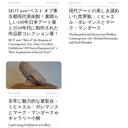
REVIEWS
2019.3.29
REVIEWS
2019.1.2
TAGS
PEOPLE
RANKING
MOT now! ベスト オブ東
現代アートの美しき謎め
京都現代美術館！素晴ら
いた世界観：ミヒャエ
しい100年日本アート展
ル・ボレマンスとマー
と2010年代に制作された
ク・マンダース
作品群コレクション展！
The Beautiful and Mysterious World in
Contemporary Art: Michaël Borremans
MOT now! ‘Best of’ the Museum of
and Mark Manders
ART WORLD
CULTURAL ESSAYS
POP CULTURE
JP-SOCIETY
Contemporary Art, Tokyo! Excellent
Exhibitions ‘100 Years of Japanese Art’ +
‘New Acquisitions in Recent Years’!
POLITICS
REVIEWS
ARTICLES
REVIEWS
2018.12.9
非常に魅力的な展覧会：
ミヒャエル・ボレマンス
とマーク・マンダース @
ギャラリー小柳
Captivating Exhibition at Gallery