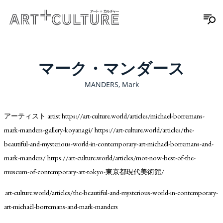
マーク・マンダース
MANDERS, Mark
アーティスト artist https://art-culture.world/articles/michael-borremans-
mark-manders-gallery-koyanagi/ https://art-culture.world/articles/the-
beautiful-and-mysterious-world-in-contemporary-art-michaël-borremans-and-
mark-manders/ https://art-culture.world/articles/mot-now-best-of-the-
museum-of-contemporary-art-tokyo-東京都現代美術館/
art-culture.world/articles/the-beautiful-and-mysterious-world-in-contemporary-
art-michaël-borremans-and-mark-manders