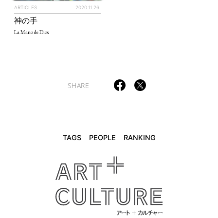
ARTICLES
2020.11.26
TAGS
PEOPLE
RANKING
神の手
La Mano de Dios
ART WORLD
CULTURAL ESSAYS
POP CULTURE
JP-SOCIETY
SHARE
POLITICS
REVIEWS
ARTICLES
TAGS
PEOPLE
RANKING