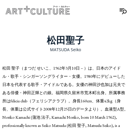
松田聖子
MATSUDA Seiko
松田 聖子（まつだ せいこ、1962年3月10日 – ）は、日本のアイド
ル・歌手・シンガーソングライター・女優。1980年にデビューした
日本を代表する歌手・アイドルである。女優の神田沙也加は元夫で
ある俳優・神田正輝との娘。福岡県久留米市荒木町出身。所属事務
所はfelicia club（フェリシアクラブ）。身長160cm、体重42kg（身
長、体重は公式サイト2008年12月25日のデータより）。血液型A型。
Noriko Kamachi (蒲池 法子, Kamachi Noriko, born 10 March 1962),
professionally known as Seiko Matsuda (松田 聖子, Matsuda Seiko), is a