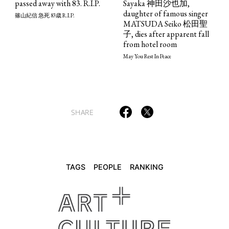
passed away with 83. R.I.P.
Sayaka 神田沙也加,
daughter of famous singer
篠山紀信 急死 83歳 R.I.P.
MATSUDA Seiko 松田聖
子, dies after apparent fall
from hotel room
May You Rest In Peace
SHARE
TAGS
PEOPLE
RANKING