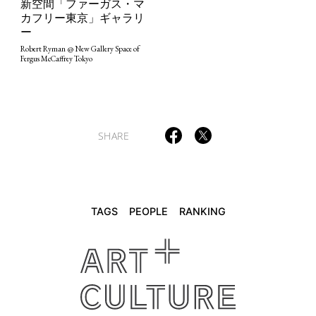
新空間「ファーガス・マ
カフリー東京」ギャラリ
TAGS
PEOPLE
RANKING
ー
Robert Ryman @ New Gallery Space of
Fergus McCaffrey Tokyo
ART WORLD
CULTURAL ESSAYS
POP CULTURE
JP-SOCIETY
SHARE
POLITICS
REVIEWS
ARTICLES
TAGS
PEOPLE
RANKING