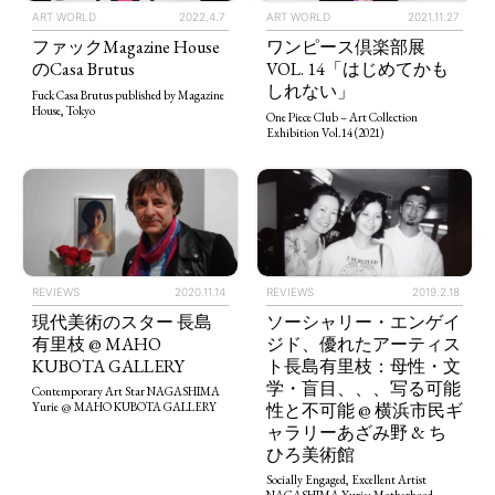
ART WORLD
2022.4.7
ART WORLD
2021.11.27
ファックMagazine House
ワンピース倶楽部展
のCasa Brutus
VOL. 14「はじめてかも
しれない」
Fuck Casa Brutus published by Magazine
House, Tokyo
One Piece Club – Art Collection
Exhibition Vol.14 (2021)
TAGS
PEOPLE
RANKING
REVIEWS
2020.11.14
REVIEWS
2019.2.18
現代美術のスター 長島
ソーシャリー・エンゲイ
有里枝 @ MAHO
ジド、優れたアーティス
KUBOTA GALLERY
ト長島有里枝：母性・文
学・盲目、、、写る可能
Contemporary Art Star NAGASHIMA
性と不可能 @ 横浜市民ギ
Yurie @ MAHO KUBOTA GALLERY
ART WORLD
CULTURAL ESSAYS
POP CULTURE
JP-SOCIETY
ャラリーあざみ野 & ち
ひろ美術館
POLITICS
REVIEWS
ARTICLES
Socially Engaged, Excellent Artist