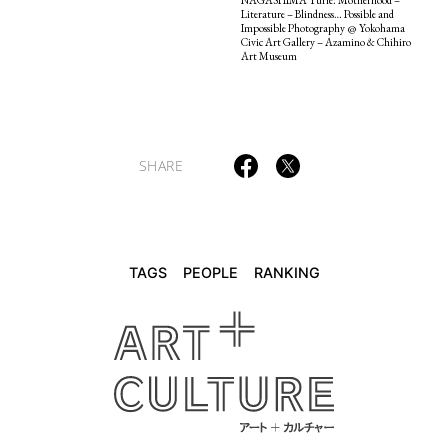
NAGASHIMA Yurie: Motherhood –
Literature – Blindness… Possible and
Impossible Photography @ Yokohama
Civic Art Gallery – Azamino & Chihiro
Art Museum
SHARE
TAGS
PEOPLE
RANKING