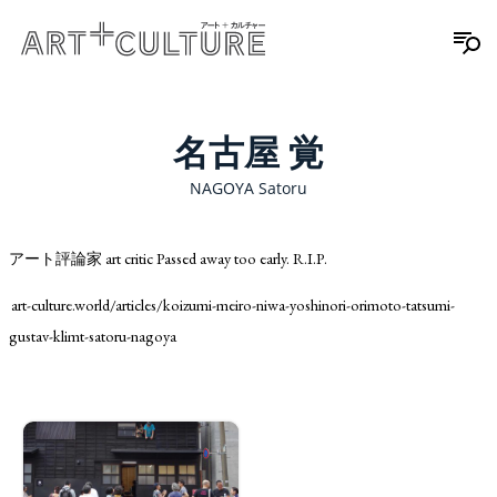
名古屋 覚
NAGOYA Satoru
アート評論家 art critic Passed away too early. R.I.P.
art-culture.world/articles/koizumi-meiro-niwa-yoshinori-orimoto-tatsumi-
gustav-klimt-satoru-nagoya