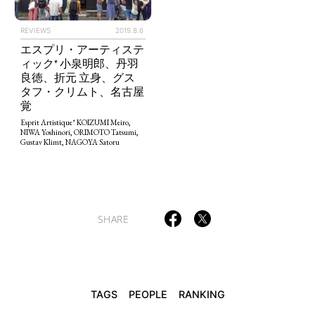
REVIEWS
2019.8.6
エスプリ・アーティステ
ィック* 小泉明郎、丹羽
TAGS
PEOPLE
RANKING
良徳、折元 立身、グス
タフ・クリムト、名古屋
覚
Esprit Artistique* KOIZUMI Meiro,
NIWA Yoshinori, ORIMOTO Tatsumi,
Gustav Klimt, NAGOYA Satoru
ART WORLD
CULTURAL ESSAYS
POP CULTURE
JP-SOCIETY
POLITICS
REVIEWS
ARTICLES
SHARE
TAGS
PEOPLE
RANKING