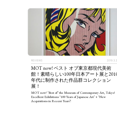
REVIEWS
2019.3.
MOT now! ベスト オブ東京都現代美術
館！素晴らしい100年日本アート展と201
年代に制作された作品群コレクション
展！
MOT now! ‘Best of’ the Museum of Contemporary Art, Tokyo!
Excellent Exhibitions ‘100 Years of Japanese Art’ + ‘New
ART WORLD
C
Acquisitions in Recent Years’!