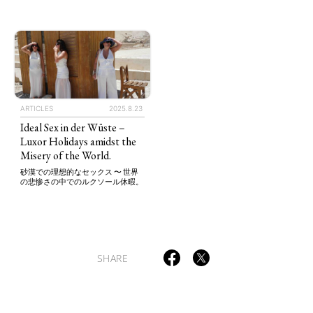
TAGS
PEOPLE
RANKING
ARTICLES
2025.8.23
Ideal Sex in der Wüste –
Luxor Holidays amidst the
Misery of the World.
砂漠での理想的なセックス 〜 世界
の悲惨さの中でのルクソール休暇。
ART WORLD
CULTURAL ESSAYS
POP CULTURE
JP-SOCIETY
POLITICS
REVIEWS
ARTICLES
SHARE