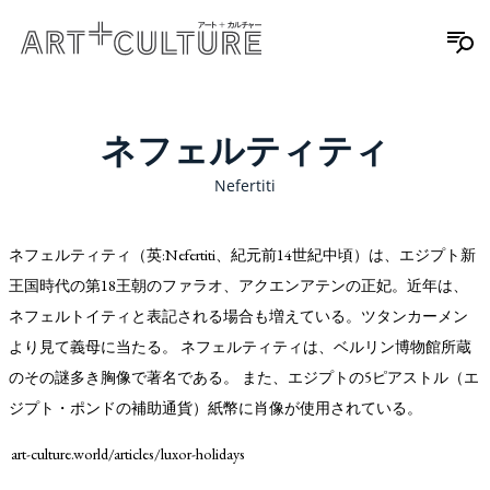
ネフェルティティ
Nefertiti
ネフェルティティ（英:Nefertiti、紀元前14世紀中頃）は、エジプト新
王国時代の第18王朝のファラオ、アクエンアテンの正妃。近年は、
ネフェルトイティと表記される場合も増えている。ツタンカーメン
より見て義母に当たる。 ネフェルティティは、ベルリン博物館所蔵
のその謎多き胸像で著名である。 また、エジプトの5ピアストル（エ
ジプト・ポンドの補助通貨）紙幣に肖像が使用されている。
art-culture.world/articles/luxor-holidays