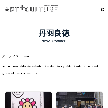
丹羽良徳
NIWA Yoshinori
アーティスト artist
art-culture.world/articles/koizumi-meiro-niwa-yoshinori-orimoto-tatsumi-
gustav-klimt-satoru-nagoya