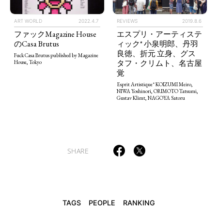
ART WORLD
2022.4.7
REVIEWS
2019.8.6
ファックMagazine House
エスプリ・アーティステ
のCasa Brutus
ィック* 小泉明郎、丹羽
TAGS
PEOPLE
RANKING
良徳、折元 立身、グス
Fuck Casa Brutus published by Magazine
タフ・クリムト、名古屋
House, Tokyo
覚
Esprit Artistique* KOIZUMI Meiro,
NIWA Yoshinori, ORIMOTO Tatsumi,
Gustav Klimt, NAGOYA Satoru
ART WORLD
CULTURAL ESSAYS
POP CULTURE
JP-SOCIETY
POLITICS
REVIEWS
ARTICLES
SHARE
TAGS
PEOPLE
RANKING