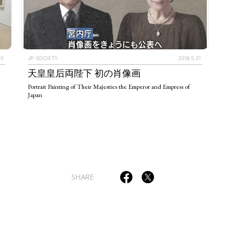
10
JP-SOCIETY
2018.5.21
TAGS
PEOPLE
RANKING
天皇皇后両陛下 初の肖像画
Portrait Painting of Their Majesties the Emperor and Empress of
Japan
ULTURAL ESSAYS
POP CULTURE
JP-SOCIETY
POLITICS
REV
SHARE