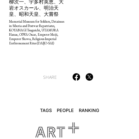
柳次一、宇多村英恵、大
岩オスカール、明治天
皇、昭和天皇、大嘗祭
Memorial Museum for Soldiers, Detainees
TAGS
PEOPLE
RANKING
in Siberia and Postwar Repatriates,
KOYANAGI Tsuguichi, UTAMURA
Hanae, OIWA Oscar, Emperor Meiji,
Emperor Showa, Religious Imperial
Enthronement Rites (DAIJO-SAI)
ART WORLD
CULTURAL ESSAYS
POP CULTURE
JP-SOCIETY
POLITICS
REVIEWS
ARTICLES
SHARE
TAGS
PEOPLE
RANKING