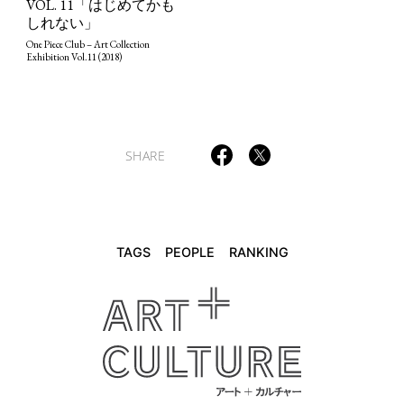
VOL. 11「はじめてかも
しれない」
TAGS
PEOPLE
RANKING
One Piece Club – Art Collection
Exhibition Vol.11 (2018)
ART WORLD
CULTURAL ESSAYS
POP CULTURE
JP-SOCIETY
SHARE
POLITICS
REVIEWS
ARTICLES
TAGS
PEOPLE
RANKING