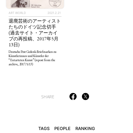
ART WORLD
2021.2.21
退廃芸術のアーティスト
たちのドイツ記念切手
TAGS
PEOPLE
RANKING
(過去サイト・アーカイ
ブの再投稿、2017年5月
13日)
Deutsche Post Gedenk-Briefmarken zu
Künstlerinnen und Künstler der
“Entarteten Kunst” (repost from the
archive, 2017/5/13)
ART WORLD
CULTURAL ESSAYS
POP CULTURE
JP-SOCIETY
POLITICS
REVIEWS
ARTICLES
SHARE
TAGS
PEOPLE
RANKING