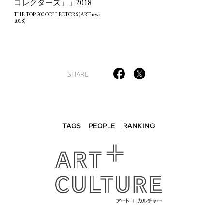
コレクターズ」」2018
TAGS
PEOPLE
RANKING
THE TOP 200 COLLECTORS (ARTnews
2018)
SHARE
ART WORLD
CULTURAL ESSAYS
POP CULTURE
JP-SOCIETY
POLITICS
REVIEWS
ARTICLES
TAGS
PEOPLE
RANKING